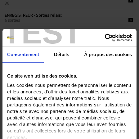
36
ENREGISTREUR - Sorties relais:
TEST
6 sorties
ENREGISTREUR - Entrées Logiques:
12 entrées
ENREGISTREUR - Sorties analogiques:
6
Consentement
Détails
À propos des cookies
ENREGISTREUR - Math:
Fonction mathématique
Ce site web utilise des cookies.
Totalisateur
Les cookies nous permettent de personnaliser le contenu
ENREGISTREUR - Communication:
et les annonces, d'offrir des fonctionnalités relatives aux
Modbus Maître
médias sociaux et d'analyser notre trafic. Nous
partageons également des informations sur l'utilisation de
ENREGISTREUR - Alimentation:
11-36 Vdc
notre site avec nos partenaires de médias sociaux, de
publicité et d'analyse, qui peuvent combiner celles-ci
ENREGISTREUR - Montage:
avec d'autres informations que vous leur avez fournies
En armoire
ou qu'ils ont collectées lors de votre utilisation de leurs
Version portable (poignée)
services.