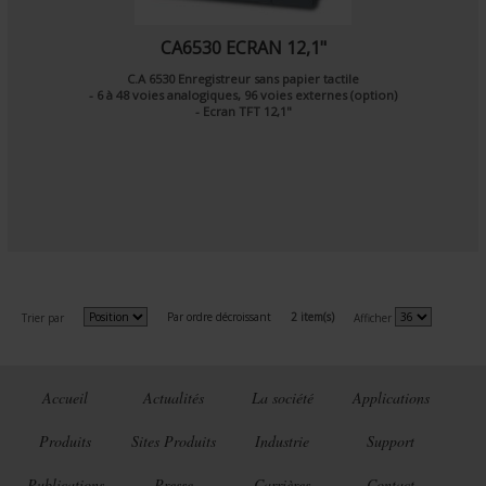
CA6530 ECRAN 12,1"
C.A 6530 Enregistreur sans papier tactile
- 6 à 48 voies analogiques, 96 voies externes (option)
- Ecran TFT 12,1"
Par ordre décroissant
2 item(s)
Trier par
Afficher
Accueil
Actualités
La société
Applications
Produits
Sites Produits
Industrie
Support
Publications
Presse
Carrières
Contact