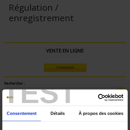
Régulation /
enregistrement
VENTE EN LIGNE
Connexion
TEST
Rechercher :
Filtre en cours :
Consentement
Détails
À propos des cookies
ENREGISTREUR - Nombre de voies de mesure:
36