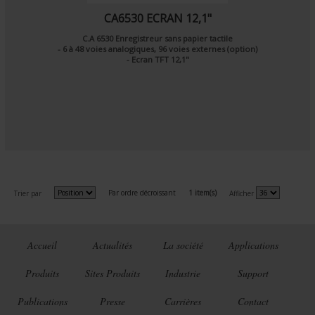
CA6530 ECRAN 12,1"
C.A 6530 Enregistreur sans papier tactile
- 6 à 48 voies analogiques, 96 voies externes (option)
- Ecran TFT 12,1"
Par ordre décroissant
1 item(s)
Trier par
Afficher
Accueil
Actualités
La société
Applications
Produits
Sites Produits
Industrie
Support
Publications
Presse
Carrières
Contact