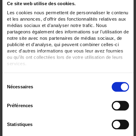
Ce site web utilise des cookies.
ENREGISTREUR - Sorties relais:
Les cookies nous permettent de personnaliser le contenu
6 sorties
et les annonces, d'offrir des fonctionnalités relatives aux
médias sociaux et d'analyser notre trafic. Nous
ENREGISTREUR - Entrées Logiques:
12 entrées
partageons également des informations sur l'utilisation de
notre site avec nos partenaires de médias sociaux, de
ENREGISTREUR - Sorties analogiques:
publicité et d'analyse, qui peuvent combiner celles-ci
6
avec d'autres informations que vous leur avez fournies
ou qu'ils ont collectées lors de votre utilisation de leurs
ENREGISTREUR - Math:
services.
Fonction mathématique
Totalisateur
Pour en savoir plus, veuillez consulter notre
politique de
S
ENREGISTREUR - Communication:
confidentialité
.
Modbus Maître
Nécessaires
é
l
ENREGISTREUR - Alimentation:
e
11-36 Vdc
Préférences
c
ENREGISTREUR - Montage:
t
En armoire
i
Statistiques
Version portable (poignée)
o