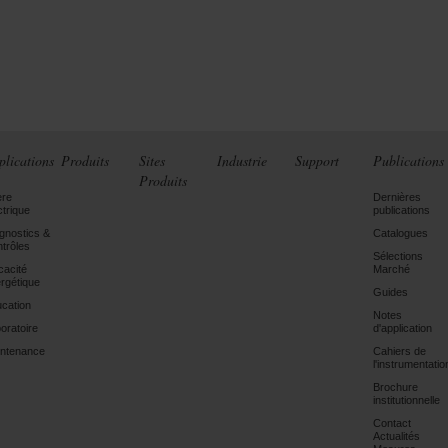
plications
Produits
Sites
Industrie
Support
Publications
Produits
ère
Dernières
ctrique
publications
gnostics &
Catalogues
trôles
Sélections
icacité
Marché
rgétique
Guides
cation
Notes
oratoire
d'application
ntenance
Cahiers de
l'instrumentatio
Brochure
institutionnelle
Contact
Actualités