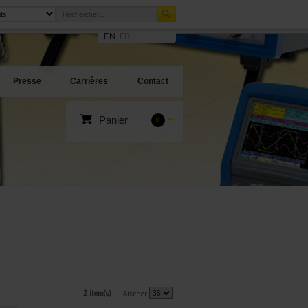
EN
FR
Presse
Carrières
Contact
Panier
0
2 item(s)
Afficher