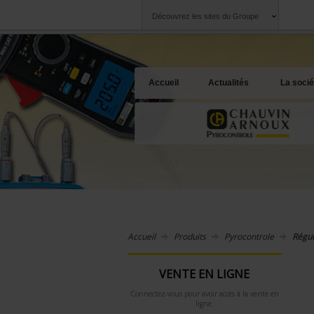
Découvrez les sites du Groupe
Groupe
Sociétés
Chauvin Arnoux
Une offre à votre 
Accueil
Actualités
La socié
Accueil
Produits
Pyrocontrole
Régul
VENTE EN LIGNE
Connectez-vous pour avoir accès à la vente en
ligne.