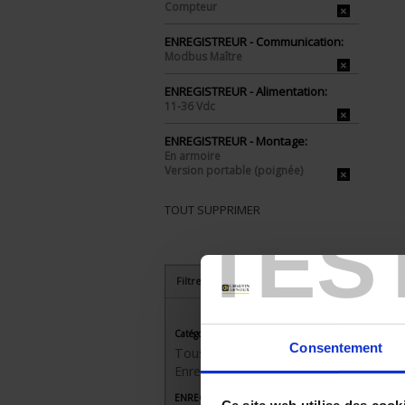
Compteur
ENREGISTREUR - Communication:
Modbus Maître
ENREGISTREUR - Alimentation:
11-36 Vdc
ENREGISTREUR - Montage:
En armoire
Version portable (poignée)
TOUT SUPPRIMER
TES
Filtrer les produits par critères
Catégorie
Consentement
Tous les produits
Enregistreurs sans papier
ENREGISTREUR - Nombre de voies de