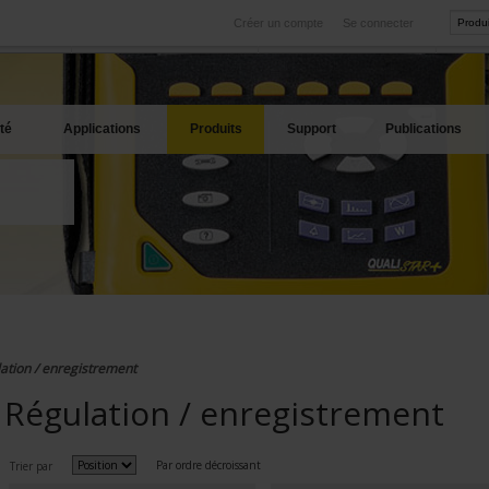
Créer un compte
Se connecter
International
Sites produits
service
Nos filiales à l'étranger
Nos meilleures offres
té
Applications
Produits
Support
Publications
ation / enregistrement
Régulation / enregistrement
Par ordre décroissant
Trier par