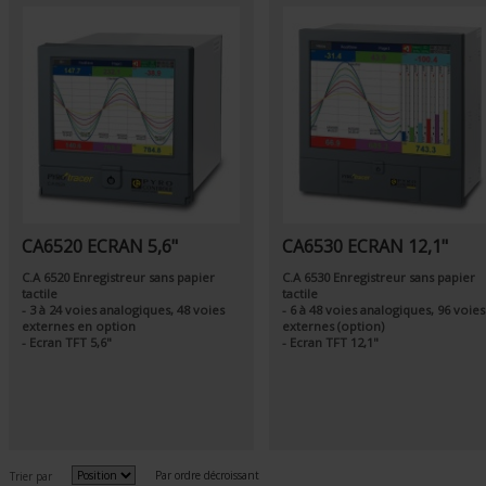
CA6520 ECRAN 5,6"
CA6530 ECRAN 12,1"
C.A 6520 Enregistreur sans papier
C.A 6530 Enregistreur sans papier
tactile
tactile
- 3 à 24 voies analogiques, 48 voies
- 6 à 48 voies analogiques, 96 voies
externes en option
externes (option)
- Ecran TFT 5,6"
- Ecran TFT 12,1"
Par ordre décroissant
Trier par