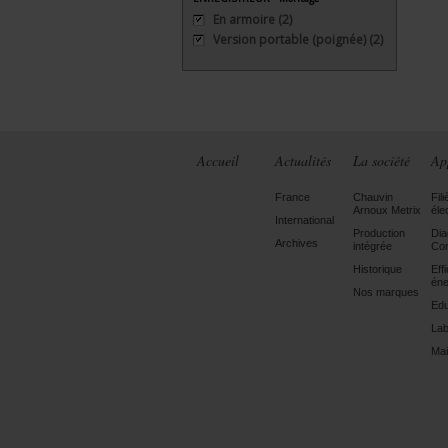
En armoire
(2)
Version portable (poignée)
(2)
Accueil
Actualités
La société
Ap
France
Chauvin
Fili
Arnoux Metrix
éle
International
Production
Dia
Archives
intégrée
Con
Historique
Eff
éne
Nos marques
Edu
Lab
Mai