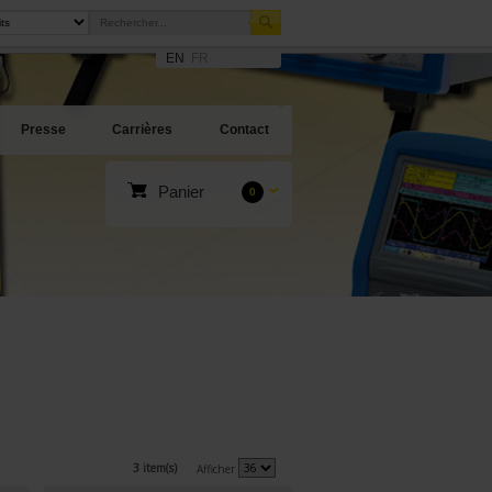
EN
FR
Presse
Carrières
Contact
Panier
0
3 item(s)
Afficher