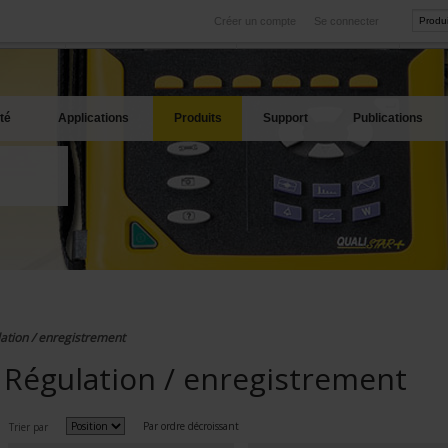
Créer un compte
Se connecter
International
Sites produits
service
Nos filiales à l'étranger
Nos meilleures offres
té
Applications
Produits
Support
Publications
ation / enregistrement
Régulation / enregistrement
Par ordre décroissant
Trier par