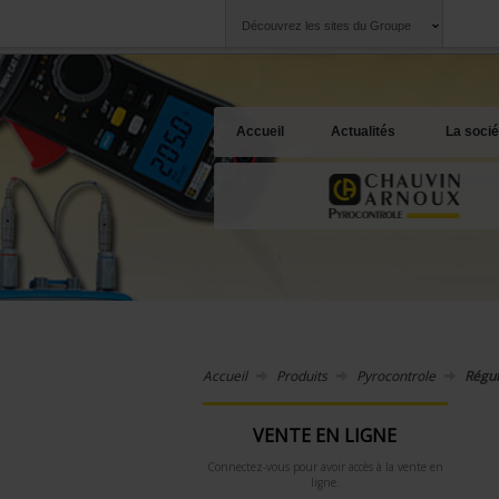
Découvrez les sites du Groupe
Groupe
Sociétés
Chauvin Arnoux
Une offre à votre 
Accueil
Actualités
La socié
Accueil
Produits
Pyrocontrole
Régul
VENTE EN LIGNE
Connectez-vous pour avoir accès à la vente en
ligne.