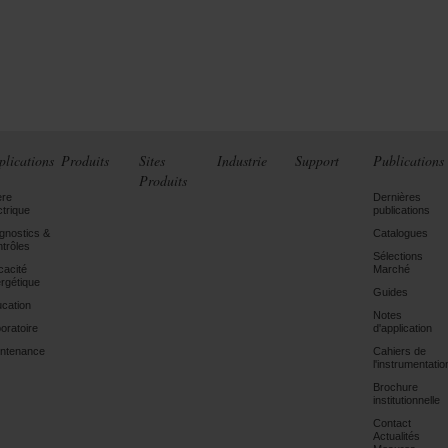
plications
Produits
Sites
Industrie
Support
Publications
Produits
ère
Dernières
ctrique
publications
gnostics &
Catalogues
trôles
Sélections
icacité
Marché
rgétique
Guides
cation
Notes
oratoire
d'application
ntenance
Cahiers de
l'instrumentatio
Brochure
institutionnelle
Contact
Actualités