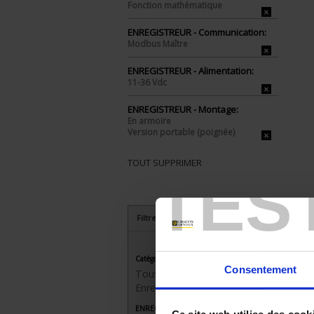
Fonction mathématique
ENREGISTREUR - Communication:
Modbus Maître
ENREGISTREUR - Alimentation:
11-36 Vdc
ENREGISTREUR - Montage:
En armoire
Version portable (poignée)
TOUT SUPPRIMER
TES
Filtrer les produits par critères
Catégorie
Consentement
Tous les produits
Enregistreurs sans papier
ENREGISTREUR - Nombre de voies de