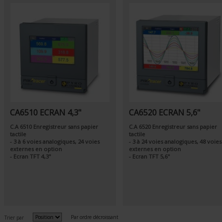
CA6510 ECRAN 4,3"
CA6520 ECRAN 5,6"
C.A 6510 Enregistreur sans papier
C.A 6520 Enregistreur sans papier
tactile
tactile
- 3 à 6 voies analogiques, 24 voies
- 3 à 24 voies analogiques, 48 voies
externes en option
externes en option
- Ecran TFT 4,3"
- Ecran TFT 5,6"
Par ordre décroissant
Trier par