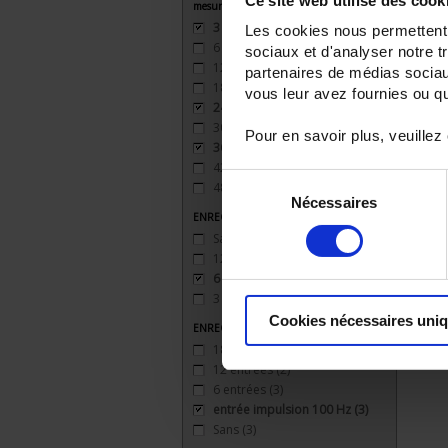
Ce site web utilise des cook
mesure
3
(3)
Les cookies nous permettent d
6
(3)
sociaux et d'analyser notre t
12
(2)
partenaires de médias sociaux
18
(2)
vous leur avez fournies ou qu'
24
(2)
30
(1)
Pour en savoir plus, veuillez
36
(1)
42
(1)
Sélection
48
(1)
Nécessaires
du
ENREGISTREUR - Sorties relais
consentement
Sans
(3)
12 sorties
(2)
6 sorties
(3)
3 sorties
(3)
Cookies nécessaires uni
ENREGISTREUR - Entrées Logiques
18 entrées
(1)
12 entrées
(2)
6 entrées
(3)
entrée impulsion 100 Hz
(3)
Sans
(3)