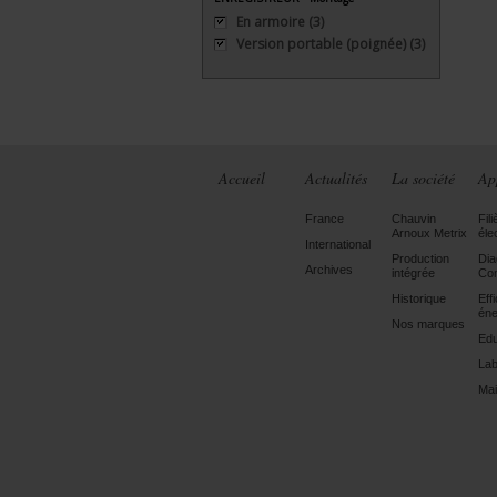
En armoire
(3)
Version portable (poignée)
(3)
Accueil
Actualités
La société
Ap
France
Chauvin
Fili
Arnoux Metrix
éle
International
Production
Dia
Archives
intégrée
Con
Historique
Eff
éne
Nos marques
Edu
Lab
Mai