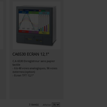
CA6530 ECRAN 12,1"
C.A 6530 Enregistreur sans papier
tactile
- 6 à 48 voies analogiques, 96 voies
externes (option)
- Ecran TFT 12,1"
3 item(s)
Afficher