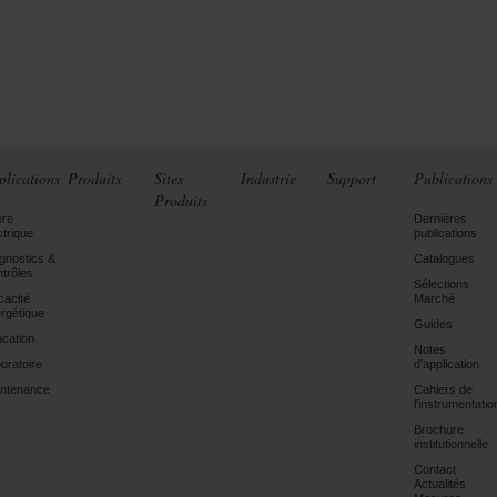
plications
Produits
Sites
Industrie
Support
Publications
Produits
ère
Dernières
ctrique
publications
gnostics &
Catalogues
trôles
Sélections
icacité
Marché
rgétique
Guides
cation
Notes
oratoire
d'application
ntenance
Cahiers de
l'instrumentatio
Brochure
institutionnelle
Contact
Actualités