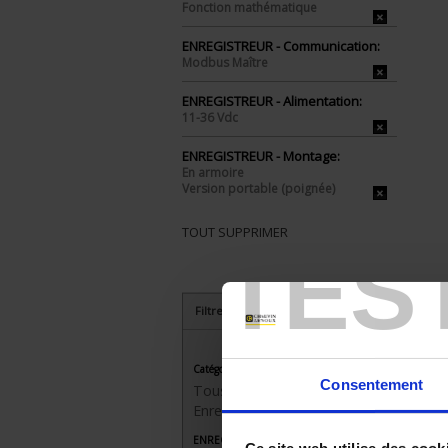
Fonction mathématique
ENREGISTREUR - Communication:
Modbus Maître
ENREGISTREUR - Alimentation:
11-36 Vdc
ENREGISTREUR - Montage:
En armoire
Version portable (poignée)
TOUT SUPPRIMER
TES
Filtrer les produits par critères
Catégorie
Consentement
Tous les produits
Enregistreurs sans papier
ENREGISTREUR - Nombre de voies de