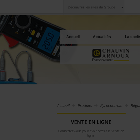
Découvrez les sites du Groupe
Groupe
Sociétés
Chauvin Arnoux
Une offre à votre 
Accueil
Actualités
La socié
Accueil
Produits
Pyrocontrole
Régul
VENTE EN LIGNE
Connectez-vous pour avoir accès à la vente en
ligne.