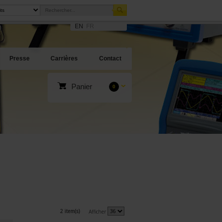
EN
FR
Presse
Carrières
Contact
Panier
0
2 item(s)
Afficher