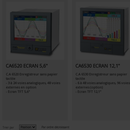
CA6520 ECRAN 5,6"
CA6530 ECRAN 12,1"
C.A 6520 Enregistreur sans papier
C.A 6530 Enregistreur sans papier
tactile
tactile
- 3 à 24 voies analogiques, 48 voies
- 6 à 48 voies analogiques, 96 voies
externes en option
externes (option)
- Ecran TFT 5,6"
- Ecran TFT 12,1"
Par ordre décroissant
Trier par