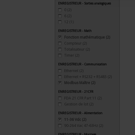
ENREGISTREUR - Sorties analogiques
0
(2)
6
(2)
12
(1)
ENREGISTREUR - Math
Fonction mathématique
(2)
Compteur
(2)
Totalisateur
(2)
Timer
(2)
ENREGISTREUR - Communication
Ethernet
(2)
Ethernet + RS232 + RS485
(2)
Modbus Maître
(2)
ENREGISTREUR - 21CFR
FDA 21 CFR Part 11
(2)
Gestion de lot
(2)
ENREGISTREUR - Alimentation
11-36 Vdc
(2)
90-264 Vac 47-63Hz
(2)
ENREGISTREUR - Montage