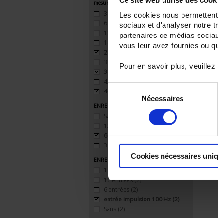
Ce site web utilise des cook
mesure
3
(3)
Les cookies nous permettent d
6
(3)
sociaux et d'analyser notre t
12
(2)
partenaires de médias sociaux
18
(2)
vous leur avez fournies ou qu'
24
(2)
30
(1)
Pour en savoir plus, veuillez
36
(1)
42
(1)
Sélection
48
(1)
Nécessaires
du
ENREGISTREUR - Sorties relais
consentement
Sans
(2)
12 sorties
(2)
6 sorties
(2)
3 sorties
(2)
Cookies nécessaires uni
ENREGISTREUR - Entrées Logiques
18 entrées
(1)
12 entrées
(2)
6 entrées
(2)
entrée impulsion 100 Hz
(2)
Sans
(2)