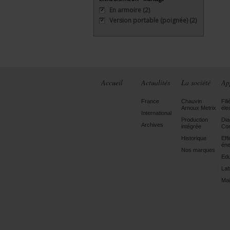
En armoire
(2)
Version portable (poignée)
(2)
Accueil
Actualités
La société
Ap
France
Chauvin
Fili
Arnoux Metrix
éle
International
Production
Dia
Archives
intégrée
Con
Historique
Eff
éne
Nos marques
Edu
Lab
Mai