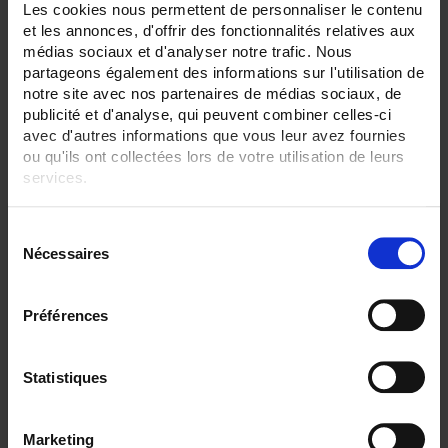
Les cookies nous permettent de personnaliser le contenu
et les annonces, d'offrir des fonctionnalités relatives aux
Filtrer les produits par critères
médias sociaux et d'analyser notre trafic. Nous
partageons également des informations sur l'utilisation de
notre site avec nos partenaires de médias sociaux, de
publicité et d'analyse, qui peuvent combiner celles-ci
avec d'autres informations que vous leur avez fournies
Par ordre décroissant
3 item(s)
Trier par
Afficher
ou qu'ils ont collectées lors de votre utilisation de leurs
services.
Pour en savoir plus, veuillez consulter notre
politique de
S
confidentialité
.
Nécessaires
é
l
e
Préférences
c
t
i
Statistiques
o
n
CA6510 ECRAN 4,3"
Marketing