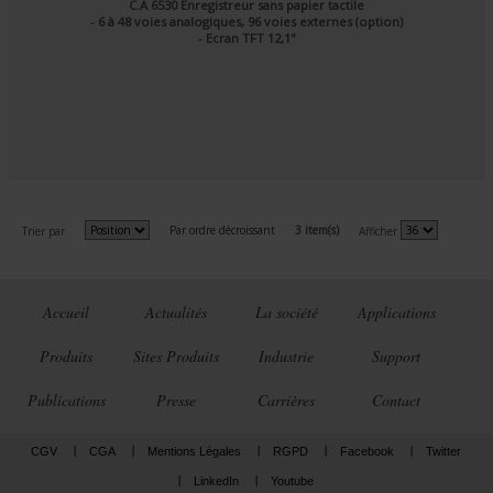
C.A 6530 Enregistreur sans papier tactile
- 6 à 48 voies analogiques, 96 voies externes (option)
- Ecran TFT 12,1"
Par ordre décroissant
3 item(s)
Trier par
Afficher
Accueil
Actualités
La société
Applications
Produits
Sites Produits
Industrie
Support
Publications
Presse
Carrières
Contact
CGV
CGA
Mentions Légales
RGPD
Facebook
Twitter
LinkedIn
Youtube