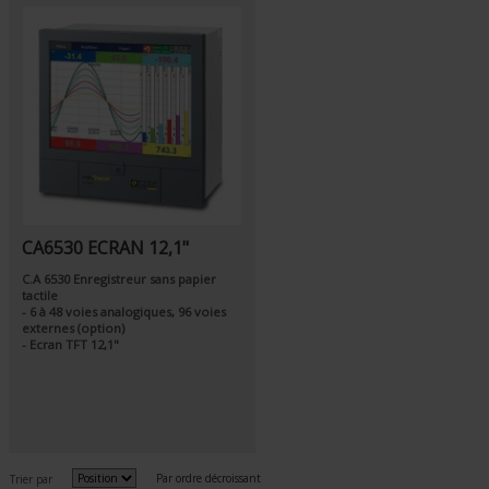
CA6530 ECRAN 12,1"
C.A 6530 Enregistreur sans papier
tactile
- 6 à 48 voies analogiques, 96 voies
externes (option)
- Ecran TFT 12,1"
Par ordre décroissant
Trier par