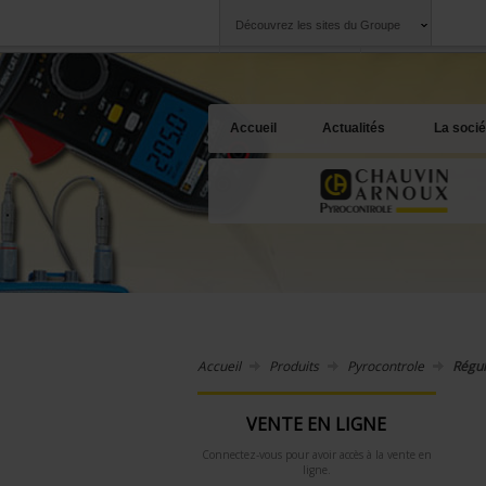
Découvrez les sites du Groupe
Groupe
Sociétés
Chauvin Arnoux
Une offre à votre 
Accueil
Actualités
La socié
Accueil
Produits
Pyrocontrole
Régul
VENTE EN LIGNE
Connectez-vous pour avoir accès à la vente en
ligne.