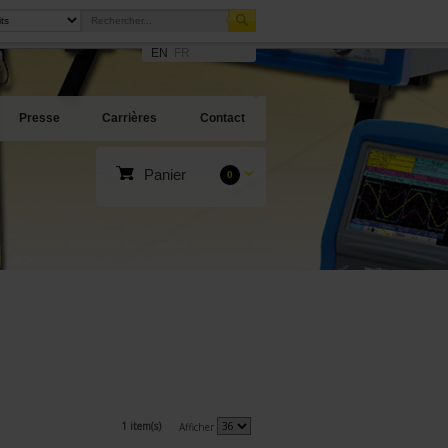
EN
FR
Presse
Carrières
Contact
Panier
0
1 item(s)
Afficher