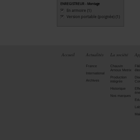
ENREGISTREUR - Montage
En armoire
(1)
Version portable (poignée)
(1)
Accueil
Actualités
La société
Ap
France
Chauvin
Fili
Arnoux Metrix
éle
International
Production
Dia
Archives
intégrée
Con
Historique
Eff
éne
Nos marques
Edu
Lab
Mai