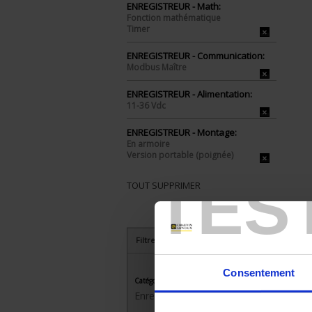
ENREGISTREUR - Math:
Fonction mathématique
Timer
ENREGISTREUR - Communication:
Modbus Maître
ENREGISTREUR - Alimentation:
11-36 Vdc
ENREGISTREUR - Montage:
En armoire
Version portable (poignée)
TES
TOUT SUPPRIMER
Filtrer les produits par critères
Consentement
Catégorie
Enregistreurs sans papier