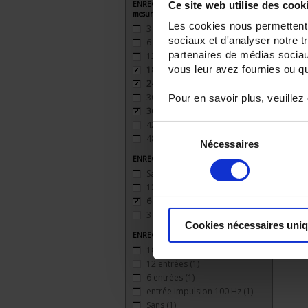
Ce site web utilise des cook
ENREGISTREUR - Nombre de voies de
mesure
Les cookies nous permettent d
3
(1)
sociaux et d'analyser notre t
6
(1)
partenaires de médias sociaux
12
(1)
vous leur avez fournies ou qu'
18
(1)
24
(1)
30
(1)
Pour en savoir plus, veuillez
36
(1)
42
(1)
Sélection
48
(1)
Nécessaires
du
ENREGISTREUR - Sorties relais
consentement
Sans
(1)
12 sorties
(1)
6 sorties
(1)
3 sorties
(1)
Cookies nécessaires uni
ENREGISTREUR - Entrées Logiques
18 entrées
(1)
12 entrées
(1)
6 entrées
(1)
entrée impulsion 100 Hz
(1)
Sans
(1)