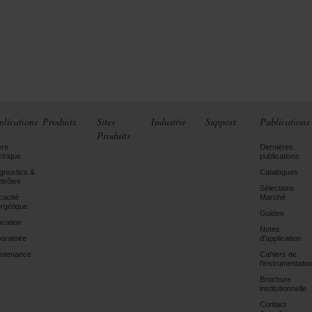
plications
Produits
Sites
Industrie
Support
Publications
Produits
ère
Dernières
ctrique
publications
gnostics &
Catalogues
trôles
Sélections
icacité
Marché
rgétique
Guides
cation
Notes
oratoire
d'application
ntenance
Cahiers de
l'instrumentatio
Brochure
institutionnelle
Contact