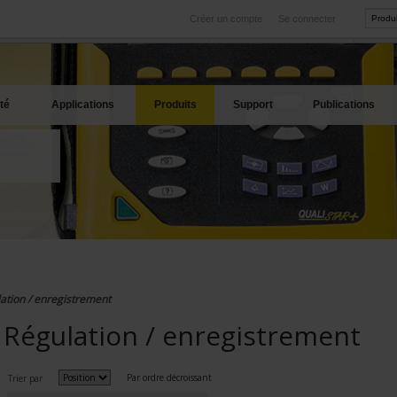
Créer un compte
Se connecter
International
Sites produits
service
Nos filiales à l'étranger
Nos meilleures offres
té
Applications
Produits
Support
Publications
ation / enregistrement
Régulation / enregistrement
Par ordre décroissant
Trier par