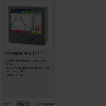
CA6530 ECRAN 12,1"
C.A 6530 Enregistreur sans papier
tactile
- 6 à 48 voies analogiques, 96 voies
externes (option)
- Ecran TFT 12,1"
Par ordre décroissant
Trier par