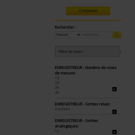
Connexion
Rechercher :
Filtre en cours :
ENREGISTREUR - Nombre de voies
de mesure:
18
24
36
42
ENREGISTREUR - Sorties relais:
6 sorties
ENREGISTREUR - Sorties
analogiques:
12