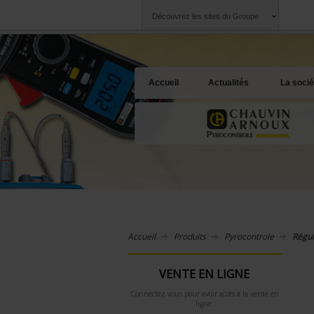
Découvrez les sites du Groupe
Groupe
Sociétés
Chauvin Arnoux
Une offre à votre 
Accueil
Actualités
La socié
Accueil
Produits
Pyrocontrole
Régul
VENTE EN LIGNE
Connectez-vous pour avoir accès à la vente en
ligne.