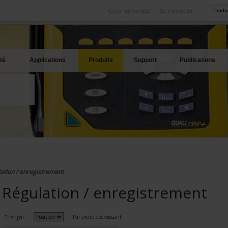
Créer un compte
Se connecter
International
Sites produits
service
Nos filiales à l'étranger
Nos meilleures offres
té
Applications
Produits
Support
Publications
ation / enregistrement
Régulation / enregistrement
Par ordre décroissant
Trier par