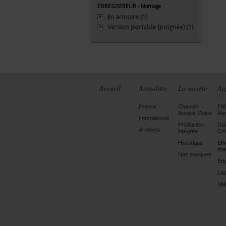
ENREGISTREUR - Montage
En armoire
(1)
Version portable (poignée)
(1)
Accueil
Actualités
La société
Ap
France
Chauvin
Fili
Arnoux Metrix
éle
International
Production
Dia
Archives
intégrée
Con
Historique
Eff
éne
Nos marques
Edu
Lab
Mai