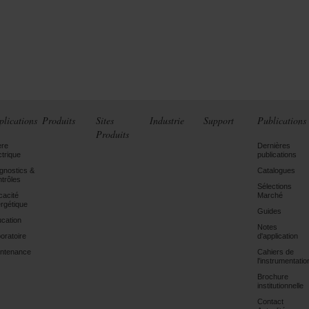
plications
Produits
Sites
Industrie
Support
Publications
Produits
ère
Dernières
ctrique
publications
gnostics &
Catalogues
trôles
Sélections
icacité
Marché
rgétique
Guides
cation
Notes
oratoire
d'application
ntenance
Cahiers de
l'instrumentatio
Brochure
institutionnelle
Contact