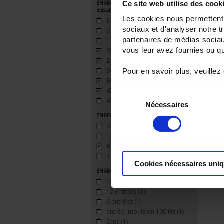
Ce site web utilise des cook
ENREGISTREUR - Nombre de voies de
mesure
Les cookies nous permettent d
3
(1)
sociaux et d'analyser notre t
6
(1)
partenaires de médias sociaux
12
(1)
vous leur avez fournies ou qu'
18
(1)
24
(1)
30
(1)
Pour en savoir plus, veuillez
36
(1)
42
(1)
Sélection
48
(1)
Nécessaires
du
ENREGISTREUR - Sorties relais
consentement
Sans
(1)
12 sorties
(1)
6 sorties
(1)
3 sorties
(1)
Cookies nécessaires uni
ENREGISTREUR - Entrées Logiques
18 entrées
(1)
12 entrées
(1)
6 entrées
(1)
entrée impulsion 100 Hz
(1)
Sans
(1)