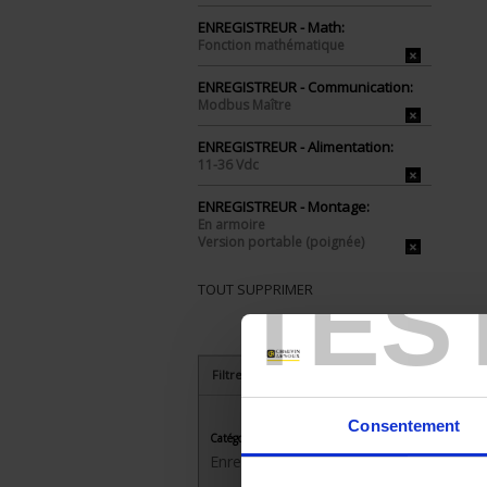
ENREGISTREUR - Math:
Fonction mathématique
ENREGISTREUR - Communication:
Modbus Maître
ENREGISTREUR - Alimentation:
11-36 Vdc
ENREGISTREUR - Montage:
En armoire
Version portable (poignée)
TES
TOUT SUPPRIMER
Filtrer les produits par critères
Consentement
Catégorie
Enregistreurs sans papier