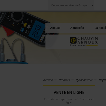
Découvrez les sites du Groupe
Groupe
Sociétés
Chauvin Arnoux
Une offre à votre 
Accueil
Actualités
La socié
Accueil
Produits
Pyrocontrole
Régul
VENTE EN LIGNE
Connectez-vous pour avoir accès à la vente en
ligne.