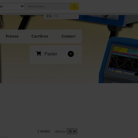
EN
FR
Presse
Carrières
Contact
Panier
0
2 item(s)
Afficher