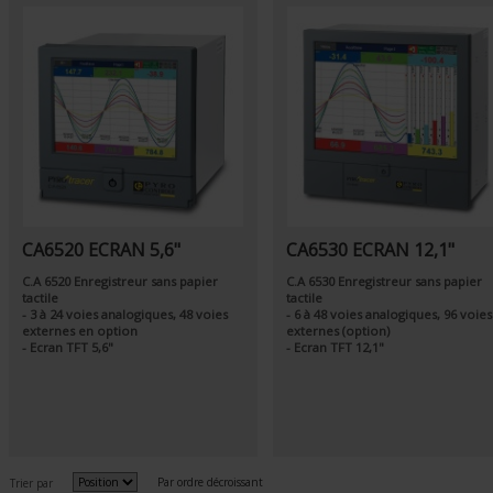
CA6520 ECRAN 5,6"
CA6530 ECRAN 12,1"
C.A 6520 Enregistreur sans papier
C.A 6530 Enregistreur sans papier
tactile
tactile
- 3 à 24 voies analogiques, 48 voies
- 6 à 48 voies analogiques, 96 voies
externes en option
externes (option)
- Ecran TFT 5,6"
- Ecran TFT 12,1"
Par ordre décroissant
Trier par