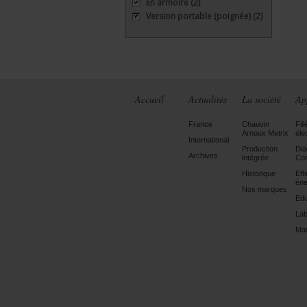
En armoire
(2)
Version portable (poignée)
(2)
Accueil
Actualités
La société
Ap
France
Chauvin
Fili
Arnoux Metrix
éle
International
Production
Dia
Archives
intégrée
Con
Historique
Eff
éne
Nos marques
Edu
Lab
Mai