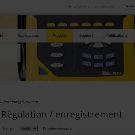
Créer un compte
Se connecter
International
Sites produits
service
Nos filiales à l'étranger
Nos meilleures offres
té
Applications
Produits
Support
Publications
ation / enregistrement
Régulation / enregistrement
Par ordre décroissant
Trier par