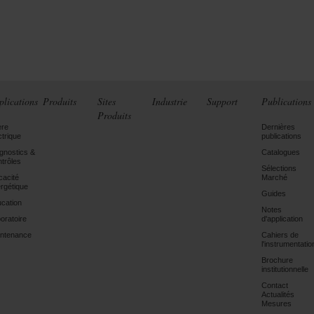
plications
Produits
Sites
Industrie
Support
Publications
Produits
ère
Dernières
ctrique
publications
gnostics &
Catalogues
trôles
Sélections
icacité
Marché
rgétique
Guides
cation
Notes
oratoire
d'application
ntenance
Cahiers de
l'instrumentatio
Brochure
institutionnelle
Contact
Actualités
Mesures