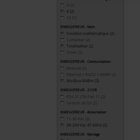
0
(2)
6
(2)
12
(1)
ENREGISTREUR - Math
Fonction mathématique
(2)
Compteur
(2)
Totalisateur
(2)
Timer
(2)
ENREGISTREUR - Communication
Ethernet
(2)
Ethernet + RS232 + RS485
(2)
Modbus Maître
(2)
ENREGISTREUR - 21CFR
FDA 21 CFR Part 11
(2)
Gestion de lot
(2)
ENREGISTREUR - Alimentation
11-36 Vdc
(2)
90-264 Vac 47-63Hz
(2)
ENREGISTREUR - Montage