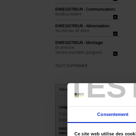
ENREGISTREUR - Communication:
Modbus Maître
ENREGISTREUR - Alimentation:
90-264 Vac 47-63Hz
ENREGISTREUR - Montage:
En armoire
Version portable (poignée)
TOUT SUPPRIMER
TES
Filtrer les produits par critères
Catégorie
Tous les produits
Consentement
Enregistreurs sans papier
ENREGISTREUR - Nombre de voies de
mesure
Ce site web utilise des cook