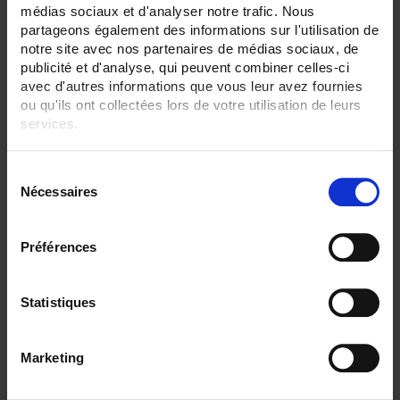
médias sociaux et d'analyser notre trafic. Nous
ENREGISTREUR - Sorties relais:
partageons également des informations sur l'utilisation de
6 sorties
notre site avec nos partenaires de médias sociaux, de
publicité et d'analyse, qui peuvent combiner celles-ci
ENREGISTREUR - Sorties analogiques:
avec d'autres informations que vous leur avez fournies
12
ou qu'ils ont collectées lors de votre utilisation de leurs
services.
ENREGISTREUR - Communication:
Modbus Maître
Pour en savoir plus, veuillez consulter notre
politique de
S
ENREGISTREUR - Alimentation:
confidentialité
.
90-264 Vac 47-63Hz
Nécessaires
é
l
ENREGISTREUR - Montage:
e
En armoire
Préférences
c
TOUT SUPPRIMER
t
i
Statistiques
o
n
Filtrer les produits par critères
Marketing
d
u