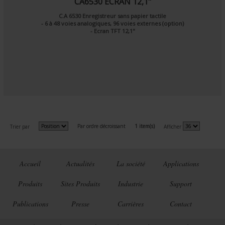
CA6530 ECRAN 12,1"
C.A 6530 Enregistreur sans papier tactile
- 6 à 48 voies analogiques, 96 voies externes (option)
- Ecran TFT 12,1"
Par ordre décroissant
1 item(s)
Trier par
Afficher
Accueil
Actualités
La société
Applications
Produits
Sites Produits
Industrie
Support
Publications
Presse
Carrières
Contact