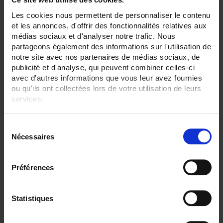
42
Les cookies nous permettent de personnaliser le contenu
ENREGISTREUR - Sorties relais:
et les annonces, d'offrir des fonctionnalités relatives aux
6 sorties
médias sociaux et d'analyser notre trafic. Nous
partageons également des informations sur l'utilisation de
ENREGISTREUR - Entrées Logiques:
notre site avec nos partenaires de médias sociaux, de
entrée impulsion 100 Hz
publicité et d'analyse, qui peuvent combiner celles-ci
avec d'autres informations que vous leur avez fournies
ENREGISTREUR - Sorties analogiques:
12
ou qu'ils ont collectées lors de votre utilisation de leurs
services.
ENREGISTREUR - Math:
Compteur
Pour en savoir plus, veuillez consulter notre
politique de
Totalisateur
S
confidentialité
.
Nécessaires
é
ENREGISTREUR - Communication:
Ethernet
l
Modbus Maître
e
Préférences
c
ENREGISTREUR - Montage:
En armoire
t
Version portable (poignée)
i
Statistiques
o
TOUT SUPPRIMER
n