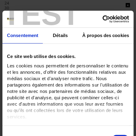
TEST
24
30
36
ENREGISTREUR - Sorties relais:
Sans
6 sorties
Consentement
Détails
À propos des cookies
ENREGISTREUR - Entrées Logiques:
12 entrées
6 entrées
Ce site web utilise des cookies.
Les cookies nous permettent de personnaliser le contenu
ENREGISTREUR - Communication:
et les annonces, d'offrir des fonctionnalités relatives aux
Ethernet
médias sociaux et d'analyser notre trafic. Nous
ENREGISTREUR - Montage:
partageons également des informations sur l'utilisation de
En armoire
notre site avec nos partenaires de médias sociaux, de
Version portable (poignée)
publicité et d'analyse, qui peuvent combiner celles-ci
avec d'autres informations que vous leur avez fournies
TOUT SUPPRIMER
ou qu'ils ont collectées lors de votre utilisation de leurs
services.
Pour en savoir plus, veuillez consulter notre
politique de
Filtrer les produits par critères
S
confidentialité
.