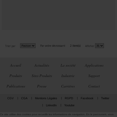
Par ordre décroissant
2 item(s)
Trier par
Afficher
Accueil
Actualités
La société
Applications
Produits
Sites Produits
Industrie
Support
Publications
Presse
Carrières
Contact
CGV
CGA
Mentions Légales
RGPD
Facebook
Twitter
LinkedIn
Youtube
Ce site utilise des cookies pour recueillir les informations de navigation. En le parcourant, vous