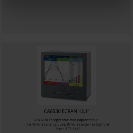
e
n
t
CA6530 ECRAN 12,1"
C.A 6530 Enregistreur sans papier tactile
- 6 à 48 voies analogiques, 96 voies externes (option)
- Ecran TFT 12,1"