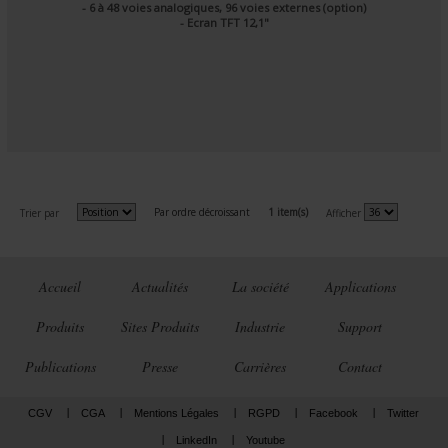
- 6 à 48 voies analogiques, 96 voies externes (option)
- Ecran TFT 12,1"
Par ordre décroissant
1 item(s)
Trier par
Afficher
Accueil
Actualités
La société
Applications
Produits
Sites Produits
Industrie
Support
Publications
Presse
Carrières
Contact
CGV
CGA
Mentions Légales
RGPD
Facebook
Twitter
LinkedIn
Youtube