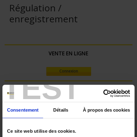
Régulation /
enregistrement
VENTE EN LIGNE
Connexion
TEST
Rechercher :
Consentement
Détails
À propos des cookies
Filtre en cours :
ENREGISTREUR - Nombre de voies de mesure:
Ce site web utilise des cookies.
12