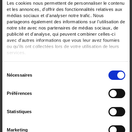
24
Les cookies nous permettent de personnaliser le contenu
30
et les annonces, d'offrir des fonctionnalités relatives aux
36
médias sociaux et d'analyser notre trafic. Nous
partageons également des informations sur l'utilisation de
ENREGISTREUR - Sorties relais:
notre site avec nos partenaires de médias sociaux, de
Sans
6 sorties
publicité et d'analyse, qui peuvent combiner celles-ci
avec d'autres informations que vous leur avez fournies
ENREGISTREUR - Entrées Logiques:
ou qu'ils ont collectées lors de votre utilisation de leurs
6 entrées
services.
ENREGISTREUR - Sorties analogiques:
Pour en savoir plus, veuillez consulter notre
politique de
12
S
confidentialité
.
Nécessaires
é
ENREGISTREUR - Communication:
Ethernet
l
e
ENREGISTREUR - Montage:
Préférences
c
En armoire
Version portable (poignée)
t
i
Statistiques
TOUT SUPPRIMER
o
n
Marketing