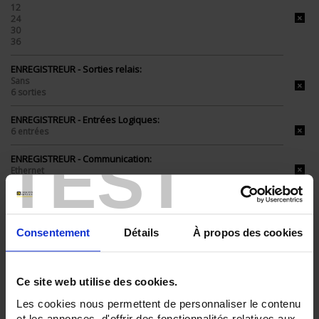
12
24
30
36
ENREGISTREUR - Sorties relais:
Sans
6 sorties
ENREGISTREUR - Entrées Logiques:
6 entrées
TEST
ENREGISTREUR - Communication:
Ethernet
ENREGISTREUR - Montage:
En armoire
Version portable (poignée)
Consentement
Détails
À propos des cookies
TOUT SUPPRIMER
Ce site web utilise des cookies.
Les cookies nous permettent de personnaliser le contenu
Filtrer les produits par critères
et les annonces, d'offrir des fonctionnalités relatives aux