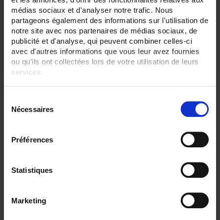
médias sociaux et d'analyser notre trafic. Nous
partageons également des informations sur l'utilisation de
notre site avec nos partenaires de médias sociaux, de
Par ordre décroissant
3 item(s)
Trier par
Afficher
publicité et d'analyse, qui peuvent combiner celles-ci
avec d'autres informations que vous leur avez fournies
ou qu'ils ont collectées lors de votre utilisation de leurs
services.
Pour en savoir plus, veuillez consulter notre
politique de
S
confidentialité
.
Nécessaires
é
l
e
Préférences
c
t
i
Statistiques
o
CA6510 ECRAN 4,3"
n
C.A 6510 Enregistreur sans papier tactile
Marketing
- 3 à 6 voies analogiques, 24 voies externes en option
d
- Ecran TFT 4,3"
u