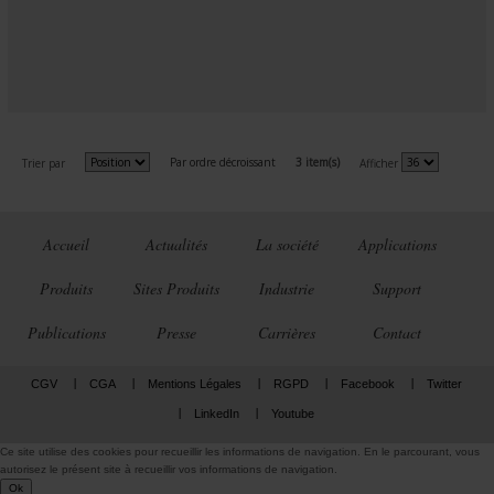
Par ordre décroissant
3 item(s)
Trier par
Afficher
Accueil
Actualités
La société
Applications
Produits
Sites Produits
Industrie
Support
Publications
Presse
Carrières
Contact
CGV
CGA
Mentions Légales
RGPD
Facebook
Twitter
LinkedIn
Youtube
Ce site utilise des cookies pour recueillir les informations de navigation. En le parcourant, vous
autorisez le présent site à recueillir vos informations de navigation.
Ok