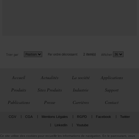
Par ordre décroissant
2 item(s)
Trier par
Afficher
Accueil
Actualités
La société
Applications
Produits
Sites Produits
Industrie
Support
Publications
Presse
Carrières
Contact
CGV
CGA
Mentions Légales
RGPD
Facebook
Twitter
LinkedIn
Youtube
Ce site utilise des cookies pour recueillir les informations de navigation. En le parcourant, vous