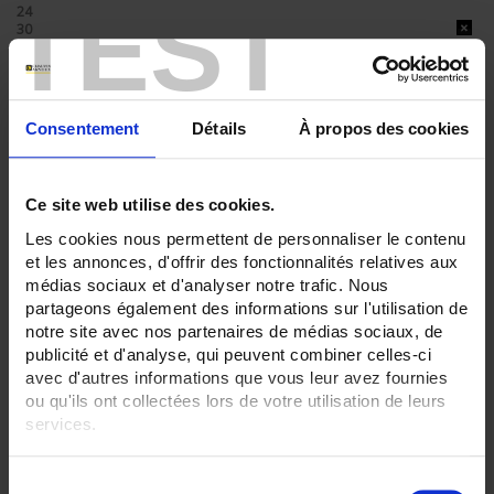
TEST
24
30
36
48
ENREGISTREUR - Sorties relais:
Sans
Consentement
Détails
À propos des cookies
6 sorties
ENREGISTREUR - Entrées Logiques:
6 entrées
Ce site web utilise des cookies.
Les cookies nous permettent de personnaliser le contenu
ENREGISTREUR - Communication:
et les annonces, d'offrir des fonctionnalités relatives aux
Ethernet
médias sociaux et d'analyser notre trafic. Nous
ENREGISTREUR - Montage:
partageons également des informations sur l'utilisation de
En armoire
notre site avec nos partenaires de médias sociaux, de
Version portable (poignée)
publicité et d'analyse, qui peuvent combiner celles-ci
avec d'autres informations que vous leur avez fournies
TOUT SUPPRIMER
ou qu'ils ont collectées lors de votre utilisation de leurs
services.
Pour en savoir plus, veuillez consulter notre
politique de
Filtrer les produits par critères
S
confidentialité
.