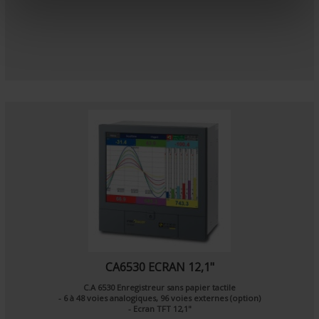
e
n
t
CA6530 ECRAN 12,1"
C.A 6530 Enregistreur sans papier tactile
- 6 à 48 voies analogiques, 96 voies externes (option)
- Ecran TFT 12,1"