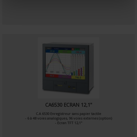
e
n
t
CA6530 ECRAN 12,1"
C.A 6530 Enregistreur sans papier tactile
- 6 à 48 voies analogiques, 96 voies externes (option)
- Ecran TFT 12,1"