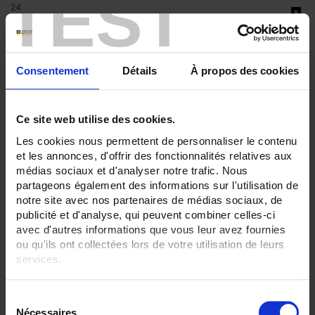
TEST
24
30
36
ENREGISTREUR - Sorties relais:
6 sorties
Consentement
Détails
À propos des cookies
ENREGISTREUR - Entrées Logiques:
6 entrées
Ce site web utilise des cookies.
ENREGISTREUR - Communication:
Les cookies nous permettent de personnaliser le contenu
Ethernet
et les annonces, d'offrir des fonctionnalités relatives aux
médias sociaux et d'analyser notre trafic. Nous
ENREGISTREUR - Montage:
En armoire
partageons également des informations sur l'utilisation de
Version portable (poignée)
notre site avec nos partenaires de médias sociaux, de
publicité et d'analyse, qui peuvent combiner celles-ci
TOUT SUPPRIMER
avec d'autres informations que vous leur avez fournies
ou qu'ils ont collectées lors de votre utilisation de leurs
services.
Filtrer les produits par critères
Pour en savoir plus, veuillez consulter notre
politique de
S
confidentialité
.
Nécessaires
é