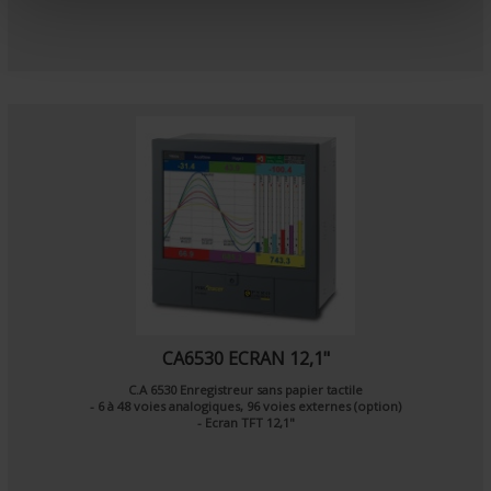
n
t
CA6530 ECRAN 12,1"
C.A 6530 Enregistreur sans papier tactile
- 6 à 48 voies analogiques, 96 voies externes (option)
- Ecran TFT 12,1"