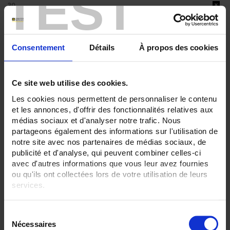
TEST
30
36
ENREGISTREUR - Sorties relais:
Sans
Consentement
Détails
À propos des cookies
ENREGISTREUR - Entrées Logiques:
6 entrées
Ce site web utilise des cookies.
ENREGISTREUR - Communication:
Ethernet
Les cookies nous permettent de personnaliser le contenu
et les annonces, d'offrir des fonctionnalités relatives aux
ENREGISTREUR - Montage:
médias sociaux et d'analyser notre trafic. Nous
En armoire
partageons également des informations sur l'utilisation de
Version portable (poignée)
notre site avec nos partenaires de médias sociaux, de
publicité et d'analyse, qui peuvent combiner celles-ci
TOUT SUPPRIMER
avec d'autres informations que vous leur avez fournies
ou qu'ils ont collectées lors de votre utilisation de leurs
services.
Filtrer les produits par critères
Pour en savoir plus, veuillez consulter notre
politique de
S
confidentialité
.
Nécessaires
é