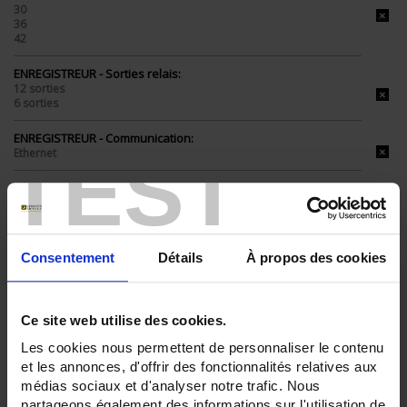
30
36
42
ENREGISTREUR - Sorties relais:
12 sorties
6 sorties
ENREGISTREUR - Communication:
TEST
Ethernet
ENREGISTREUR - Montage:
En armoire
TOUT SUPPRIMER
Consentement
Détails
À propos des cookies
Filtrer les produits par critères
Ce site web utilise des cookies.
Les cookies nous permettent de personnaliser le contenu
et les annonces, d'offrir des fonctionnalités relatives aux
médias sociaux et d'analyser notre trafic. Nous
Par ordre décroissant
3 item(s)
Trier par
Afficher
partageons également des informations sur l'utilisation de