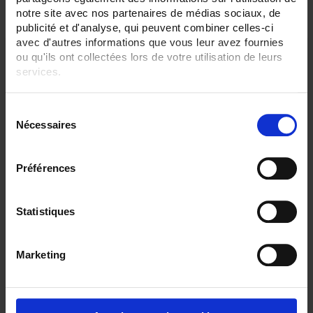
notre site avec nos partenaires de médias sociaux, de
publicité et d'analyse, qui peuvent combiner celles-ci
avec d'autres informations que vous leur avez fournies
ou qu'ils ont collectées lors de votre utilisation de leurs
services.
Pour en savoir plus, veuillez consulter notre
politique de
S
confidentialité
.
Nécessaires
é
l
e
Préférences
c
t
CA6510 ECRAN 4,3"
i
Statistiques
C.A 6510 Enregistreur sans papier tactile
o
- 3 à 6 voies analogiques, 24 voies externes en option
- Ecran TFT 4,3"
n
Marketing
d
u
c
o