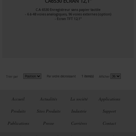
CA6530 ECRAN 12,1"
C.A 6530 Enregistreur sans papier tactile
- 6 à 48 voies analogiques, 96 voies externes (option)
- Ecran TFT 12,1"
Par ordre décroissant
1 item(s)
Trier par
Afficher
Accueil
Actualités
La société
Applications
Produits
Sites Produits
Industrie
Support
Publications
Presse
Carrières
Contact