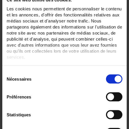
42
Les cookies nous permettent de personnaliser le contenu
ENREGISTREUR - Sorties relais:
et les annonces, d'offrir des fonctionnalités relatives aux
6 sorties
médias sociaux et d'analyser notre trafic. Nous
partageons également des informations sur l'utilisation de
ENREGISTREUR - Entrées Logiques:
notre site avec nos partenaires de médias sociaux, de
entrée impulsion 100 Hz
publicité et d'analyse, qui peuvent combiner celles-ci
avec d'autres informations que vous leur avez fournies
ENREGISTREUR - Sorties analogiques:
12
ou qu'ils ont collectées lors de votre utilisation de leurs
services.
ENREGISTREUR - Math:
Compteur
Pour en savoir plus, veuillez consulter notre
politique de
Totalisateur
S
confidentialité
.
Nécessaires
é
ENREGISTREUR - Communication:
Ethernet + RS232 + RS485
l
Modbus Maître
e
Préférences
c
ENREGISTREUR - Montage:
En armoire
t
Version portable (poignée)
i
Statistiques
o
TOUT SUPPRIMER
n