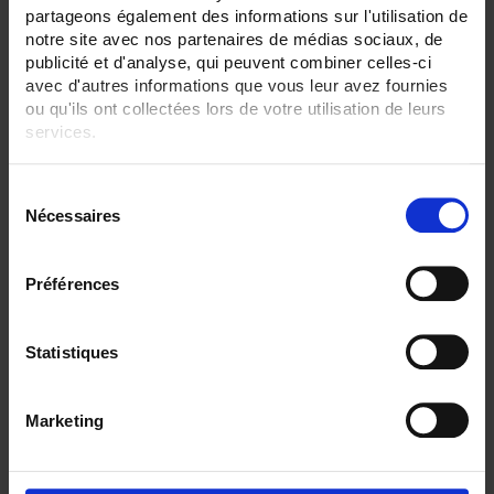
partageons également des informations sur l'utilisation de
ENREGISTREUR - Sorties relais:
notre site avec nos partenaires de médias sociaux, de
6 sorties
publicité et d'analyse, qui peuvent combiner celles-ci
avec d'autres informations que vous leur avez fournies
ENREGISTREUR - Sorties analogiques:
ou qu'ils ont collectées lors de votre utilisation de leurs
12
services.
ENREGISTREUR - Communication:
Ethernet + RS232 + RS485
Pour en savoir plus, veuillez consulter notre
politique de
S
Modbus Maître
confidentialité
.
Nécessaires
é
ENREGISTREUR - Montage:
l
En armoire
e
Préférences
c
TOUT SUPPRIMER
t
i
Statistiques
o
Filtrer les produits par critères
n
Marketing
d
u
c
Par ordre décroissant
1 item(s)
Trier par
Afficher