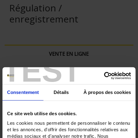
Régulation /
enregistrement
VENTE EN LIGNE
TEST
Connexion
Rechercher :
Consentement
Détails
À propos des cookies
Ce site web utilise des cookies.
Filtre en cours :
Les cookies nous permettent de personnaliser le contenu
et les annonces, d'offrir des fonctionnalités relatives aux
ENREGISTREUR - Nombre de voies de mesure:
médias sociaux et d'analyser notre trafic. Nous
36