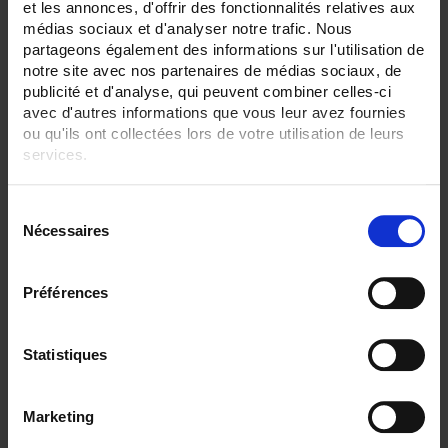
et les annonces, d'offrir des fonctionnalités relatives aux
36
42
médias sociaux et d'analyser notre trafic. Nous
partageons également des informations sur l'utilisation de
ENREGISTREUR - Sorties relais:
notre site avec nos partenaires de médias sociaux, de
6 sorties
publicité et d'analyse, qui peuvent combiner celles-ci
avec d'autres informations que vous leur avez fournies
ENREGISTREUR - Entrées Logiques:
ou qu'ils ont collectées lors de votre utilisation de leurs
entrée impulsion 100 Hz
services.
ENREGISTREUR - Math:
Totalisateur
Pour en savoir plus, veuillez consulter notre
politique de
S
confidentialité
.
ENREGISTREUR - Communication:
Nécessaires
é
Ethernet + RS232 + RS485
l
e
ENREGISTREUR - Montage:
Préférences
En armoire
c
t
TOUT SUPPRIMER
i
Statistiques
o
n
Marketing
Filtrer les produits par critères
d