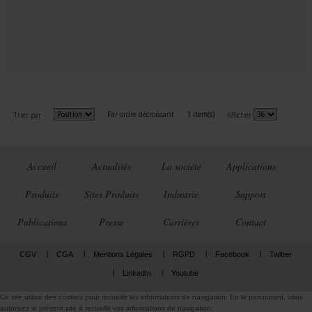
Par ordre décroissant
1 item(s)
Trier par
Afficher
Accueil
Actualités
La société
Applications
Produits
Sites Produits
Industrie
Support
Publications
Presse
Carrières
Contact
CGV
CGA
Mentions Légales
RGPD
Facebook
Twitter
LinkedIn
Youtube
Ce site utilise des cookies pour recueillir les informations de navigation. En le parcourant, vous
autorisez le présent site à recueillir vos informations de navigation.