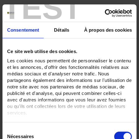
TEST
ENREGISTREUR - Sorties relais:
6 sorties
ENREGISTREUR - Entrées Logiques:
Consentement
Détails
À propos des cookies
Sans
ENREGISTREUR - Sorties analogiques:
6
Ce site web utilise des cookies.
Les cookies nous permettent de personnaliser le contenu
ENREGISTREUR - Communication:
Ethernet + RS232 + RS485
et les annonces, d'offrir des fonctionnalités relatives aux
médias sociaux et d'analyser notre trafic. Nous
ENREGISTREUR - Montage:
partageons également des informations sur l'utilisation de
En armoire
notre site avec nos partenaires de médias sociaux, de
publicité et d'analyse, qui peuvent combiner celles-ci
TOUT SUPPRIMER
avec d'autres informations que vous leur avez fournies
ou qu'ils ont collectées lors de votre utilisation de leurs
services.
Filtrer les produits par critères
Pour en savoir plus, veuillez consulter notre
politique de
S
confidentialité
.
Nécessaires
é