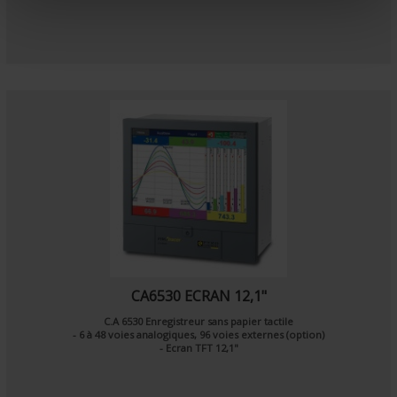
e
n
t
CA6530 ECRAN 12,1"
C.A 6530 Enregistreur sans papier tactile
- 6 à 48 voies analogiques, 96 voies externes (option)
- Ecran TFT 12,1"