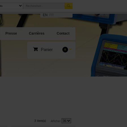
EN
FR
Presse
Carrières
Contact
Panier
0
3 item(s)
Afficher