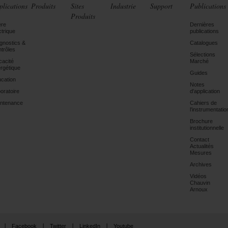
plications
Produits
Sites
Industrie
Support
Publications
Produits
ère
Dernières
ctrique
publications
gnostics &
Catalogues
trôles
Sélections
icacité
Marché
rgétique
Guides
cation
Notes
oratoire
d'application
ntenance
Cahiers de
l'instrumentatio
Brochure
institutionnelle
Contact
Actualités
Mesures
Archives
Vidéos
Chauvin
Arnoux
Facebook
Twitter
LinkedIn
Youtube