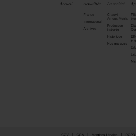
Accueil
Actualités
La société
Ap
France
Chauvin
Fili
Arnoux Metrix
éle
International
Production
Dia
Archives
intégrée
Con
Historique
Eff
éne
Nos marques
Edu
Lab
Mai
CGV
CGA
Mentions Légales
RGPD