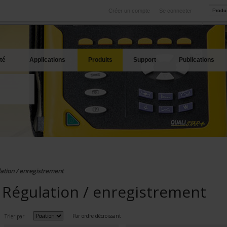
Créer un compte
Se connecter
International
Sites produits
service
Nos filiales à l'étranger
Nos meilleures offres
té
Applications
Produits
Support
Publications
ation / enregistrement
Régulation / enregistrement
Par ordre décroissant
Trier par