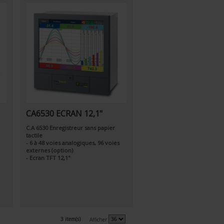
CA6530 ECRAN 12,1"
C.A 6530 Enregistreur sans papier
tactile
- 6 à 48 voies analogiques, 96 voies
externes (option)
- Ecran TFT 12,1"
3 item(s)
Afficher