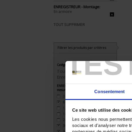
ENREGISTREUR - Montage:
En armoire
TOUT SUPPRIMER
Filtrer les produits par critères
TES
Catégorie
Tous les produits
Enregistreurs sans papier
ENREGISTREUR - Nombre de voies de
mesure
Consentement
3
(3)
6
(3)
12
(2)
Ce site web utilise des cook
18
(2)
Les cookies nous permettent d
24
(2)
sociaux et d'analyser notre t
30
(1)
partenaires de médias sociaux
36
(1)