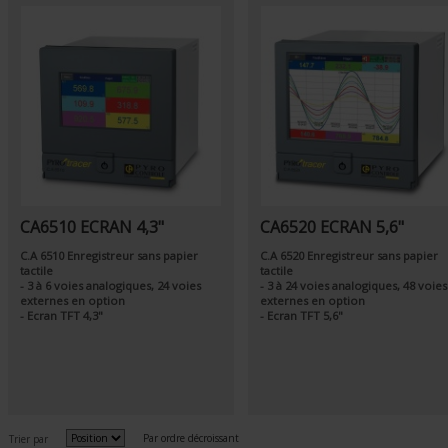
CA6510 ECRAN 4,3"
CA6520 ECRAN 5,6"
C.A 6510 Enregistreur sans papier
C.A 6520 Enregistreur sans papier
tactile
tactile
- 3 à 6 voies analogiques, 24 voies
- 3 à 24 voies analogiques, 48 voies
externes en option
externes en option
- Ecran TFT 4,3"
- Ecran TFT 5,6"
Par ordre décroissant
Trier par