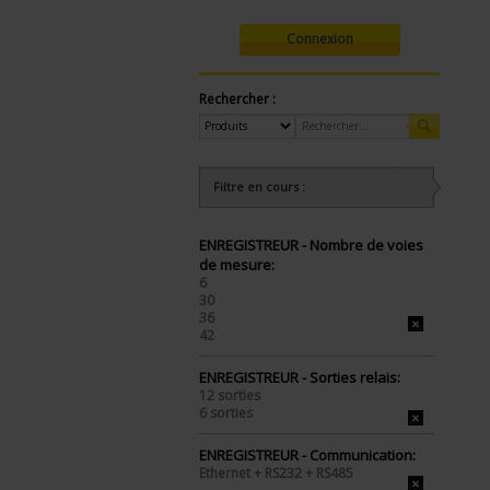
Connexion
Rechercher :
Filtre en cours :
ENREGISTREUR - Nombre de voies
de mesure:
6
30
36
42
ENREGISTREUR - Sorties relais:
12 sorties
6 sorties
ENREGISTREUR - Communication:
Ethernet + RS232 + RS485