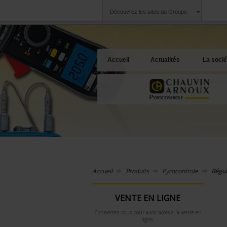
Découvrez les sites du Groupe
Groupe
Sociétés
Chauvin Arnoux
Une offre à votre 
Accueil
Actualités
La socié
Accueil
Produits
Pyrocontrole
Régul
VENTE EN LIGNE
Connectez-vous pour avoir accès à la vente en
ligne.