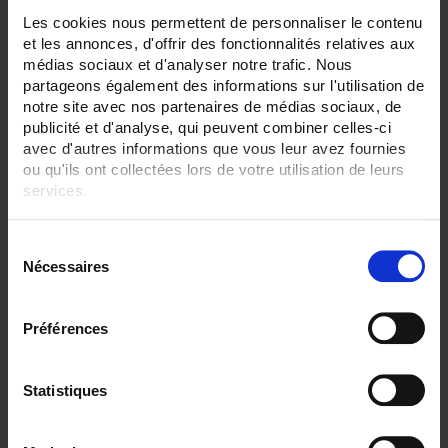
Les cookies nous permettent de personnaliser le contenu
ENREGISTREUR - Sorties relais:
et les annonces, d'offrir des fonctionnalités relatives aux
6 sorties
médias sociaux et d'analyser notre trafic. Nous
partageons également des informations sur l'utilisation de
ENREGISTREUR - Entrées Logiques:
18 entrées
notre site avec nos partenaires de médias sociaux, de
12 entrées
publicité et d'analyse, qui peuvent combiner celles-ci
avec d'autres informations que vous leur avez fournies
ENREGISTREUR - Sorties analogiques:
ou qu'ils ont collectées lors de votre utilisation de leurs
6
services.
ENREGISTREUR - Math:
Fonction mathématique
Pour en savoir plus, veuillez consulter notre
politique de
S
Totalisateur
confidentialité
.
Nécessaires
é
ENREGISTREUR - Communication:
l
Modbus Maître
e
Préférences
ENREGISTREUR - Montage:
c
En armoire
t
Version portable (poignée)
i
Statistiques
o
TOUT SUPPRIMER
n