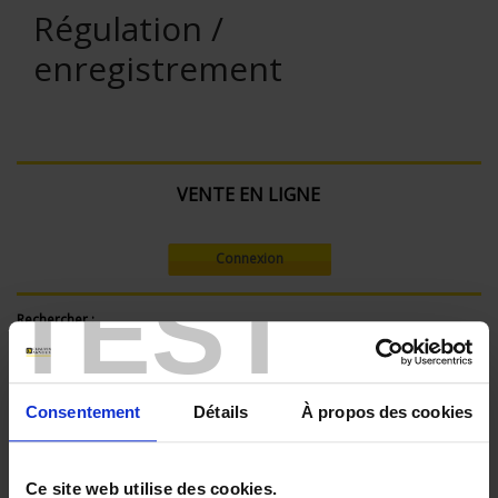
Régulation /
enregistrement
VENTE EN LIGNE
Connexion
TEST
Rechercher :
Consentement
Détails
À propos des cookies
Filtre en cours :
ENREGISTREUR - Nombre de voies de mesure:
Ce site web utilise des cookies.
36