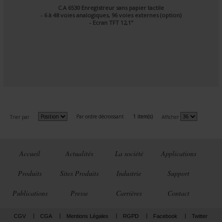
C.A 6530 Enregistreur sans papier tactile
- 6 à 48 voies analogiques, 96 voies externes (option)
- Ecran TFT 12,1"
Par ordre décroissant
1 item(s)
Trier par
Afficher
Accueil
Actualités
La société
Applications
Produits
Sites Produits
Industrie
Support
Publications
Presse
Carrières
Contact
CGV
CGA
Mentions Légales
RGPD
Facebook
Twitter