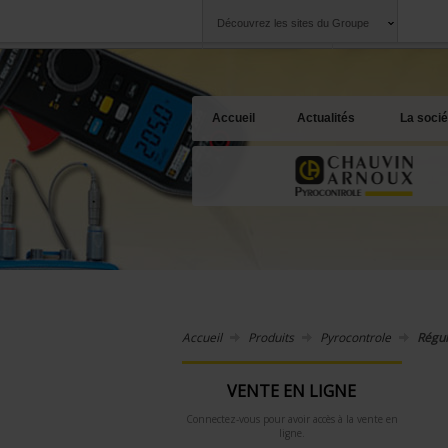
Découvrez les sites du Groupe
Groupe
Sociétés
Chauvin Arnoux
Une offre à votre 
Accueil
Actualités
La socié
Accueil
Produits
Pyrocontrole
Régul
VENTE EN LIGNE
Connectez-vous pour avoir accès à la vente en
ligne.