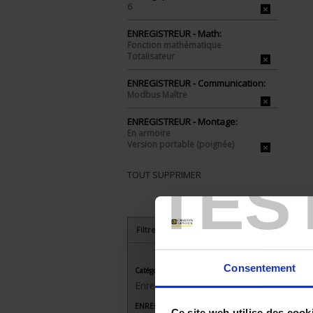
6
ENREGISTREUR - Math:
Fonction mathématique
Totalisateur
ENREGISTREUR - Communication:
Modbus Maître
ENREGISTREUR - Montage:
En armoire
Version portable (poignée)
TES
TOUT SUPPRIMER
Filtrer les produits par critères
Consentement
Catégorie
Enregistreurs sans papier
ENREGISTREUR - Nombre de voies de
Ce site web utilise des cook