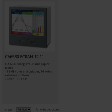
CA6530 ECRAN 12,1"
C.A 6530 Enregistreur sans papier
tactile
- 6 à 48 voies analogiques, 96 voies
externes (option)
- Ecran TFT 12,1"
Par ordre décroissant
Trier par