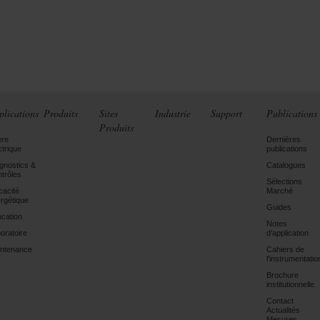
plications
Produits
Sites
Industrie
Support
Publications
Produits
ère
Dernières
ctrique
publications
gnostics &
Catalogues
trôles
Sélections
icacité
Marché
rgétique
Guides
cation
Notes
oratoire
d'application
ntenance
Cahiers de
l'instrumentatio
Brochure
institutionnelle
Contact
Actualités
Mesures