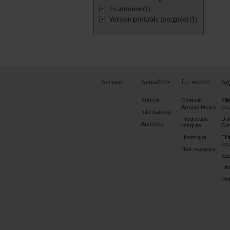
En armoire
(1)
Version portable (poignée)
(1)
Accueil
Actualités
La société
Ap
France
Chauvin
Fili
Arnoux Metrix
éle
International
Production
Dia
Archives
intégrée
Con
Historique
Eff
éne
Nos marques
Edu
Lab
Mai