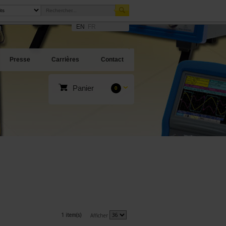
EN
FR
Presse
Carrières
Contact
Panier
0
1 item(s)
Afficher