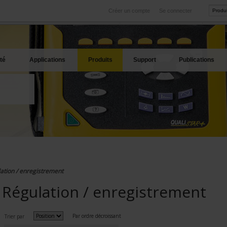
Créer un compte
Se connecter
International
Sites produits
service
Nos filiales à l'étranger
Nos meilleures offres
té
Applications
Produits
Support
Publications
ation / enregistrement
Régulation / enregistrement
Par ordre décroissant
Trier par