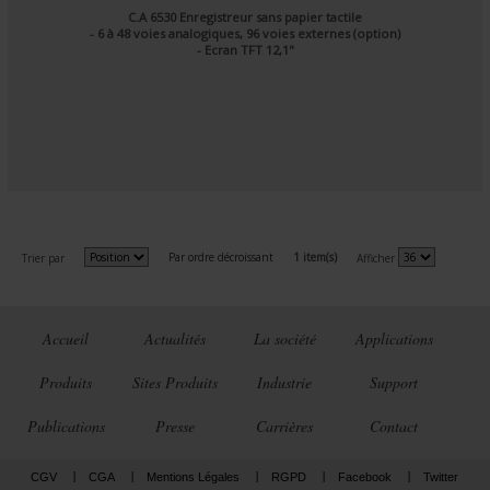
C.A 6530 Enregistreur sans papier tactile
- 6 à 48 voies analogiques, 96 voies externes (option)
- Ecran TFT 12,1"
Par ordre décroissant
1 item(s)
Trier par
Afficher
Accueil
Actualités
La société
Applications
Produits
Sites Produits
Industrie
Support
Publications
Presse
Carrières
Contact
CGV
CGA
Mentions Légales
RGPD
Facebook
Twitter