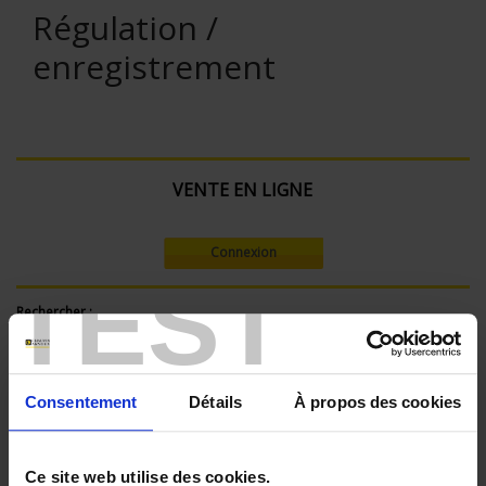
Régulation /
enregistrement
VENTE EN LIGNE
Connexion
TEST
Rechercher :
Consentement
Détails
À propos des cookies
Filtre en cours :
ENREGISTREUR - Nombre de voies de mesure:
Ce site web utilise des cookies.
36