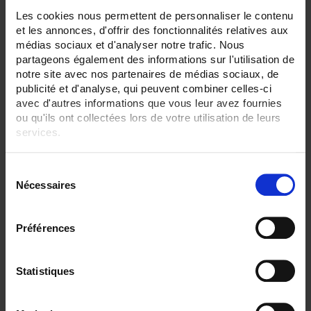
Les cookies nous permettent de personnaliser le contenu
ENREGISTREUR - Sorties relais:
et les annonces, d'offrir des fonctionnalités relatives aux
6 sorties
médias sociaux et d'analyser notre trafic. Nous
partageons également des informations sur l'utilisation de
ENREGISTREUR - Entrées Logiques:
12 entrées
notre site avec nos partenaires de médias sociaux, de
publicité et d'analyse, qui peuvent combiner celles-ci
ENREGISTREUR - Sorties analogiques:
avec d'autres informations que vous leur avez fournies
6
ou qu'ils ont collectées lors de votre utilisation de leurs
services.
ENREGISTREUR - Math:
Fonction mathématique
Compteur
Pour en savoir plus, veuillez consulter notre
politique de
S
Totalisateur
confidentialité
.
Nécessaires
é
ENREGISTREUR - Communication:
l
Modbus Maître
e
Préférences
ENREGISTREUR - Montage:
c
En armoire
t
Version portable (poignée)
i
Statistiques
o
TOUT SUPPRIMER
n