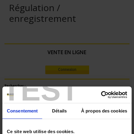
Régulation /
enregistrement
VENTE EN LIGNE
Connexion
TEST
Rechercher :
Consentement
Détails
À propos des cookies
Filtre en cours :
ENREGISTREUR - Nombre de voies de mesure:
Ce site web utilise des cookies.
36