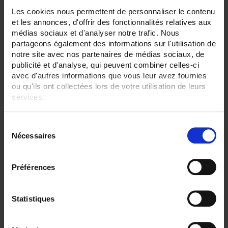
Les cookies nous permettent de personnaliser le contenu
ENREGISTREUR - Sorties relais:
et les annonces, d'offrir des fonctionnalités relatives aux
6 sorties
médias sociaux et d'analyser notre trafic. Nous
partageons également des informations sur l'utilisation de
ENREGISTREUR - Entrées Logiques:
12 entrées
notre site avec nos partenaires de médias sociaux, de
publicité et d'analyse, qui peuvent combiner celles-ci
ENREGISTREUR - Sorties analogiques:
avec d'autres informations que vous leur avez fournies
0
ou qu'ils ont collectées lors de votre utilisation de leurs
6
services.
ENREGISTREUR - Math:
Fonction mathématique
Pour en savoir plus, veuillez consulter notre
politique de
S
Totalisateur
confidentialité
.
Nécessaires
é
ENREGISTREUR - Communication:
l
Modbus Maître
e
Préférences
ENREGISTREUR - Montage:
c
En armoire
t
Version portable (poignée)
i
Statistiques
o
TOUT SUPPRIMER
n