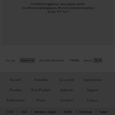
C.A 6530 Enregistreur sans papier tactile
- 6 à 48 voies analogiques, 96 voies externes (option)
- Ecran TFT 12,1"
Par ordre décroissant
1 item(s)
Trier par
Afficher
Accueil
Actualités
La société
Applications
Produits
Sites Produits
Industrie
Support
Publications
Presse
Carrières
Contact
CGV
CGA
Mentions Légales
RGPD
Facebook
Twitter