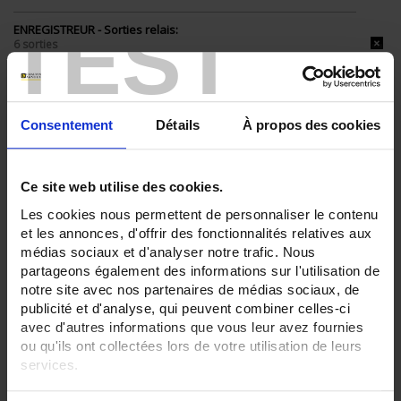
TEST
ENREGISTREUR - Sorties relais:
6 sorties
ENREGISTREUR - Entrées Logiques:
12 entrées
Consentement
Détails
À propos des cookies
ENREGISTREUR - Sorties analogiques:
6
ENREGISTREUR - Math:
Ce site web utilise des cookies.
Fonction mathématique
Totalisateur
Les cookies nous permettent de personnaliser le contenu
et les annonces, d'offrir des fonctionnalités relatives aux
ENREGISTREUR - Communication:
médias sociaux et d'analyser notre trafic. Nous
Modbus Maître
partageons également des informations sur l'utilisation de
ENREGISTREUR - Montage:
notre site avec nos partenaires de médias sociaux, de
En armoire
publicité et d'analyse, qui peuvent combiner celles-ci
Version portable (poignée)
avec d'autres informations que vous leur avez fournies
ou qu'ils ont collectées lors de votre utilisation de leurs
TOUT SUPPRIMER
services.