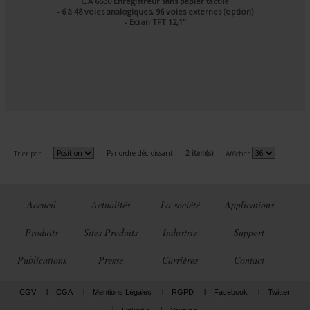
C.A 6530 Enregistreur sans papier tactile
- 6 à 48 voies analogiques, 96 voies externes (option)
- Ecran TFT 12,1"
Par ordre décroissant
2 item(s)
Trier par
Afficher
Accueil
Actualités
La société
Applications
Produits
Sites Produits
Industrie
Support
Publications
Presse
Carrières
Contact
CGV
CGA
Mentions Légales
RGPD
Facebook
Twitter