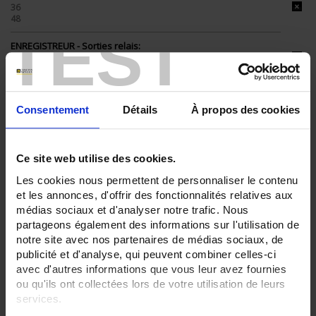
36
48
TEST
ENREGISTREUR - Sorties relais:
6 sorties
ENREGISTREUR - Entrées Logiques:
12 entrées
Consentement
Détails
À propos des cookies
ENREGISTREUR - Sorties analogiques:
6
Ce site web utilise des cookies.
ENREGISTREUR - Math:
Fonction mathématique
Les cookies nous permettent de personnaliser le contenu
Totalisateur
et les annonces, d'offrir des fonctionnalités relatives aux
médias sociaux et d'analyser notre trafic. Nous
ENREGISTREUR - Communication:
Modbus Maître
partageons également des informations sur l'utilisation de
notre site avec nos partenaires de médias sociaux, de
ENREGISTREUR - Montage:
publicité et d'analyse, qui peuvent combiner celles-ci
En armoire
avec d'autres informations que vous leur avez fournies
Version portable (poignée)
ou qu'ils ont collectées lors de votre utilisation de leurs
services.
TOUT SUPPRIMER