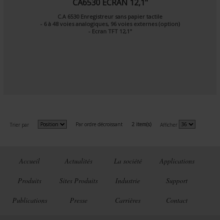
CA6530 ECRAN 12,1"
C.A 6530 Enregistreur sans papier tactile
- 6 à 48 voies analogiques, 96 voies externes (option)
- Ecran TFT 12,1"
Par ordre décroissant
2 item(s)
Trier par
Afficher
Accueil
Actualités
La société
Applications
Produits
Sites Produits
Industrie
Support
Publications
Presse
Carrières
Contact