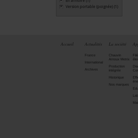
En armoire
(1)
Version portable (poignée)
(1)
Accueil
Actualités
La société
Ap
France
Chauvin
Fili
Arnoux Metrix
éle
International
Production
Dia
Archives
intégrée
Con
Historique
Eff
éne
Nos marques
Edu
Lab
Mai