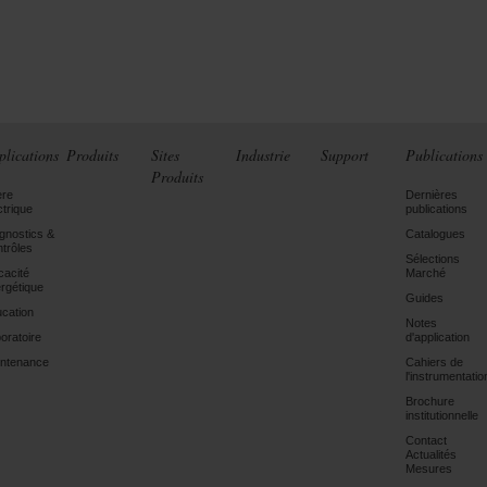
plications
Produits
Sites
Industrie
Support
Publications
Produits
ère
Dernières
ctrique
publications
gnostics &
Catalogues
trôles
Sélections
icacité
Marché
rgétique
Guides
cation
Notes
oratoire
d'application
ntenance
Cahiers de
l'instrumentatio
Brochure
institutionnelle
Contact
Actualités
Mesures