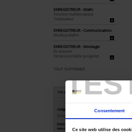
ENREGISTREUR - Math:
Fonction mathématique
Totalisateur
ENREGISTREUR - Communication:
Modbus Maître
ENREGISTREUR - Montage:
En armoire
Version portable (poignée)
TOUT SUPPRIMER
TES
Filtrer les produits par critères
Catégorie
Consentement
Enregistreurs sans papier
ENREGISTREUR - Nombre de voies de
mesure
Ce site web utilise des cook