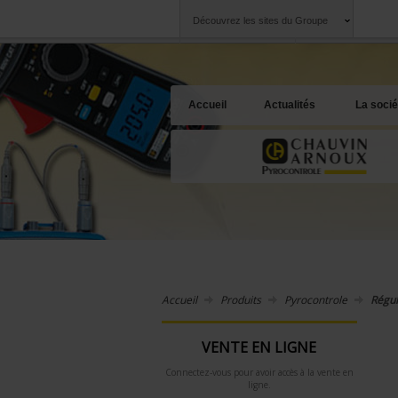
Découvrez les sites du Groupe
Groupe
Sociétés
Chauvin Arnoux
Une offre à votre 
Accueil
Actualités
La socié
Accueil
Produits
Pyrocontrole
Régul
VENTE EN LIGNE
Connectez-vous pour avoir accès à la vente en
ligne.