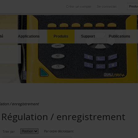
Créer un compte
Se connecter
International
Sites produits
service
Nos filiales à l'étranger
Nos meilleures offres
té
Applications
Produits
Support
Publications
ation / enregistrement
Régulation / enregistrement
Par ordre décroissant
Trier par