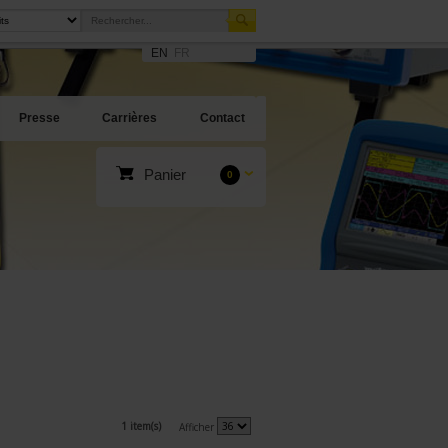
EN
FR
Presse
Carrières
Contact
Panier
0
1 item(s)
Afficher