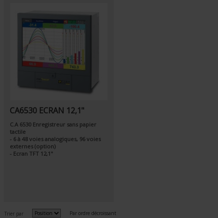
CA6530 ECRAN 12,1"
C.A 6530 Enregistreur sans papier
tactile
- 6 à 48 voies analogiques, 96 voies
externes (option)
- Ecran TFT 12,1"
Par ordre décroissant
Trier par