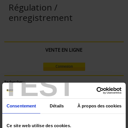
Régulation /
enregistrement
VENTE EN LIGNE
Connexion
TEST
Rechercher :
Consentement
Détails
À propos des cookies
Filtre en cours :
ENREGISTREUR - Nombre de voies de mesure:
Ce site web utilise des cookies.
36