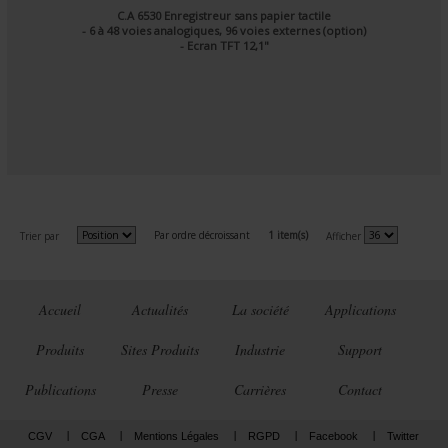
C.A 6530 Enregistreur sans papier tactile
- 6 à 48 voies analogiques, 96 voies externes (option)
- Ecran TFT 12,1"
Par ordre décroissant
1 item(s)
Trier par
Afficher
Accueil
Actualités
La société
Applications
Produits
Sites Produits
Industrie
Support
Publications
Presse
Carrières
Contact
CGV
CGA
Mentions Légales
RGPD
Facebook
Twitter