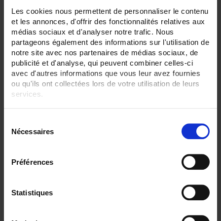
48
Les cookies nous permettent de personnaliser le contenu
et les annonces, d'offrir des fonctionnalités relatives aux
ENREGISTREUR - Sorties relais:
médias sociaux et d'analyser notre trafic. Nous
6 sorties
partageons également des informations sur l'utilisation de
ENREGISTREUR - Entrées Logiques:
notre site avec nos partenaires de médias sociaux, de
12 entrées
publicité et d'analyse, qui peuvent combiner celles-ci
avec d'autres informations que vous leur avez fournies
ENREGISTREUR - Sorties analogiques:
ou qu'ils ont collectées lors de votre utilisation de leurs
6
services.
ENREGISTREUR - Math:
Fonction mathématique
Pour en savoir plus, veuillez consulter notre
politique de
S
Totalisateur
confidentialité
.
Nécessaires
é
ENREGISTREUR - Communication:
l
Modbus Maître
e
Préférences
ENREGISTREUR - Montage:
c
En armoire
t
Version portable (poignée)
i
Statistiques
o
TOUT SUPPRIMER
n