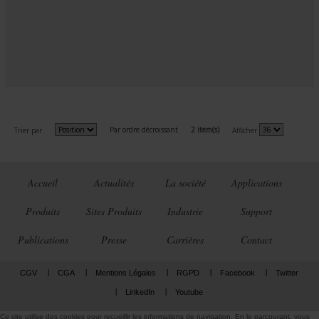
Par ordre décroissant
2 item(s)
Trier par
Afficher
Accueil
Actualités
La société
Applications
Produits
Sites Produits
Industrie
Support
Publications
Presse
Carrières
Contact
CGV
CGA
Mentions Légales
RGPD
Facebook
Twitter
LinkedIn
Youtube
Ce site utilise des cookies pour recueillir les informations de navigation. En le parcourant, vous