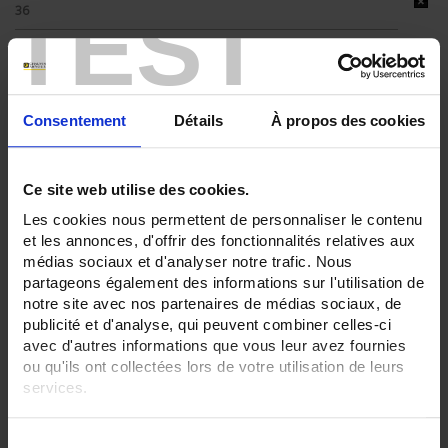
TEST
36
ENREGISTREUR - Entrées Logiques:
12 entrées
ENREGISTREUR - Sorties analogiques:
6
Consentement
Détails
À propos des cookies
ENREGISTREUR - Math:
Fonction mathématique
Ce site web utilise des cookies.
Totalisateur
Les cookies nous permettent de personnaliser le contenu
ENREGISTREUR - Communication:
et les annonces, d'offrir des fonctionnalités relatives aux
Modbus Maître
médias sociaux et d'analyser notre trafic. Nous
partageons également des informations sur l'utilisation de
ENREGISTREUR - Montage:
En armoire
notre site avec nos partenaires de médias sociaux, de
Version portable (poignée)
publicité et d'analyse, qui peuvent combiner celles-ci
avec d'autres informations que vous leur avez fournies
TOUT SUPPRIMER
ou qu'ils ont collectées lors de votre utilisation de leurs
services.
Pour en savoir plus, veuillez consulter notre
politique de
Filtrer les produits par critères
S