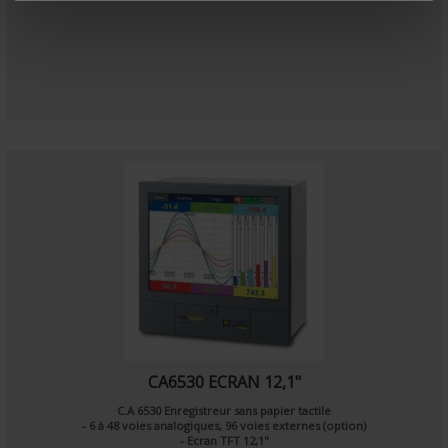
m
e
n
t
CA6530 ECRAN 12,1"
C.A 6530 Enregistreur sans papier tactile
- 6 à 48 voies analogiques, 96 voies externes (option)
- Ecran TFT 12,1"