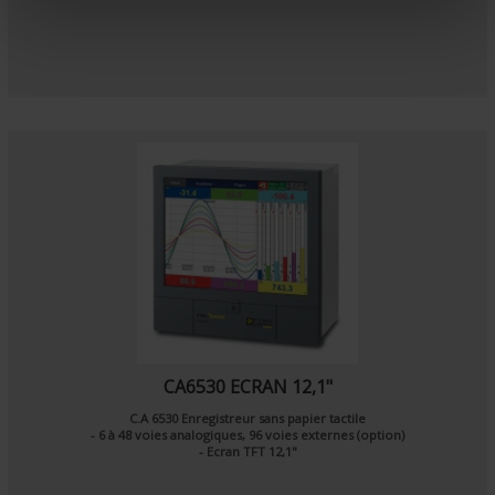
e
n
t
CA6530 ECRAN 12,1"
C.A 6530 Enregistreur sans papier tactile
- 6 à 48 voies analogiques, 96 voies externes (option)
- Ecran TFT 12,1"