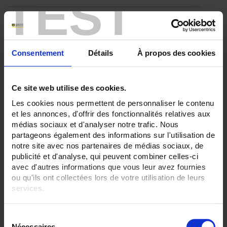
TEST
ENREGISTREUR - Entrées Logiques:
12 entrées
ENREGISTREUR - Sorties analogiques:
6
Consentement
Détails
À propos des cookies
ENREGISTREUR - Math:
Fonction mathématique
Ce site web utilise des cookies.
Totalisateur
Les cookies nous permettent de personnaliser le contenu
ENREGISTREUR - Communication:
et les annonces, d'offrir des fonctionnalités relatives aux
Modbus Maître
médias sociaux et d'analyser notre trafic. Nous
partageons également des informations sur l'utilisation de
ENREGISTREUR - Montage:
Version portable (poignée)
notre site avec nos partenaires de médias sociaux, de
publicité et d'analyse, qui peuvent combiner celles-ci
TOUT SUPPRIMER
avec d'autres informations que vous leur avez fournies
ou qu'ils ont collectées lors de votre utilisation de leurs
services.
Filtrer les produits par critères
Pour en savoir plus, veuillez consulter notre
politique de
S
confidentialité
.
Nécessaires