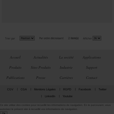
Par ordre décroissant
2 item(s)
Trier par
Afficher
Accueil
Actualités
La société
Applications
Produits
Sites Produits
Industrie
Support
Publications
Presse
Carrières
Contact
CGV
CGA
Mentions Légales
RGPD
Facebook
Twitter
LinkedIn
Youtube
Ce site utilise des cookies pour recueillir les informations de navigation. En le parcourant, vous
autorisez le présent site à recueillir vos informations de navigation.
Ok