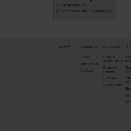
En armoire
(1)
Version portable (poignée)
(1)
Accueil
Actualités
La société
Ap
France
Chauvin
Fili
Arnoux Metrix
éle
International
Production
Dia
Archives
intégrée
Con
Historique
Eff
éne
Nos marques
Edu
Lab
Mai