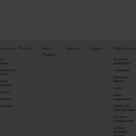
plications
Produits
Sites
Industrie
Support
Publications
Produits
ère
Dernières
ctrique
publications
gnostics &
Catalogues
trôles
Sélections
icacité
Marché
rgétique
Guides
cation
Notes
oratoire
d'application
ntenance
Cahiers de
l'instrumentatio
Brochure
institutionnelle
Contact
Actualités
Mesures