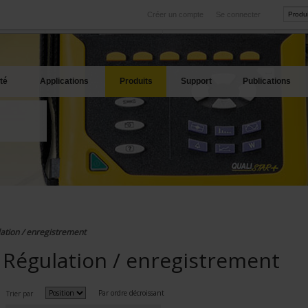
Créer un compte
Se connecter
International
Sites produits
service
Nos filiales à l'étranger
Nos meilleures offres
té
Applications
Produits
Support
Publications
ation / enregistrement
Régulation / enregistrement
Par ordre décroissant
Trier par