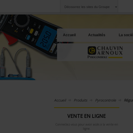
Découvrez les sites du Groupe
Groupe
Sociétés
Chauvin Arnoux
Une offre à votre 
Accueil
Actualités
La socié
Accueil
Produits
Pyrocontrole
Régul
VENTE EN LIGNE
Connectez-vous pour avoir accès à la vente en
ligne.