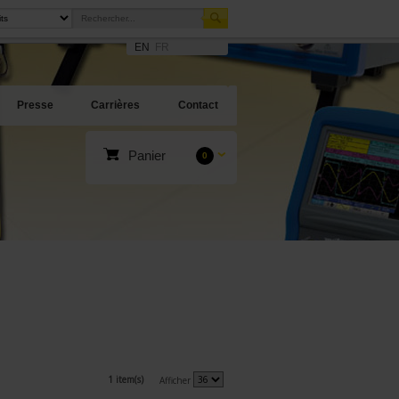
EN
FR
Presse
Carrières
Contact
Panier
0
1 item(s)
Afficher