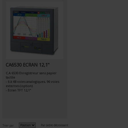
CA6530 ECRAN 12,1"
C.A 6530 Enregistreur sans papier
tactile
- 6 à 48 voies analogiques, 96 voies
externes (option)
- Ecran TFT 12,1"
Par ordre décroissant
Trier par