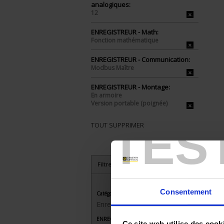
analogiques:
12
ENREGISTREUR - Math:
Fonction mathématique
ENREGISTREUR - Communication:
Modbus Maître
ENREGISTREUR - Montage:
En armoire
Version portable (poignée)
TES
TOUT SUPPRIMER
Filtrer les produits par critères
Consentement
Catégorie
Enregistreurs sans papier
ENREGISTREUR - Nombre de voies de
Ce site web utilise des cook