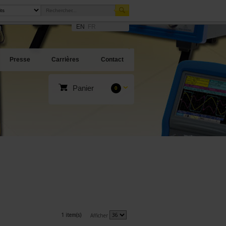
EN
FR
Presse
Carrières
Contact
Panier
0
1 item(s)
Afficher