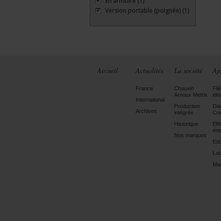
En armoire
(1)
Version portable (poignée)
(1)
Accueil
Actualités
La société
Ap
France
Chauvin
Fili
Arnoux Metrix
éle
International
Production
Dia
Archives
intégrée
Con
Historique
Eff
éne
Nos marques
Edu
Lab
Mai