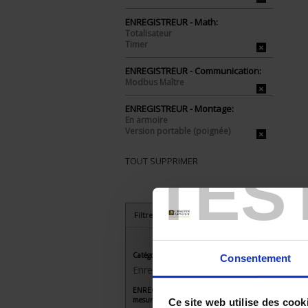
ENREGISTREUR - Math:
Totalisateur
Timer
ENREGISTREUR - Communication:
Modbus Maître
ENREGISTREUR - Montage:
En armoire
Version portable (poignée)
TOUT SUPPRIMER
TES
Filtrer les produits par critères
Catégorie
Consentement
Enregistreurs sans papier
ENREGISTREUR - Nombre de voies de
mesure
Ce site web utilise des cook