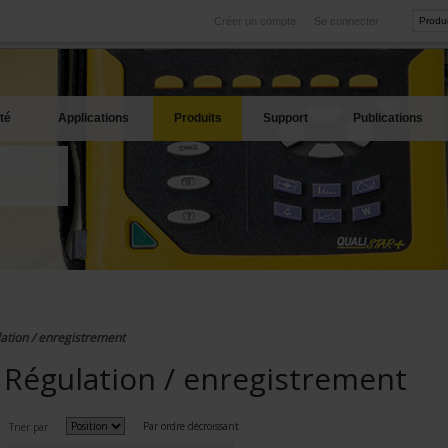
Créer un compte
Se connecter
International
Sites produits
service
Nos filiales à l'étranger
Nos meilleures offres
té
Applications
Produits
Support
Publications
ation / enregistrement
Régulation / enregistrement
Par ordre décroissant
Trier par