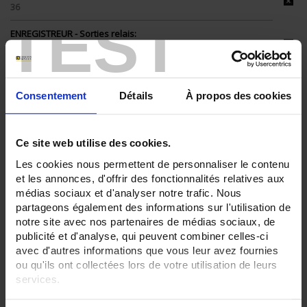
36
TEST
ENREGISTREUR - Sorties relais:
6 sorties
ENREGISTREUR - Entrées Logiques:
12 entrées
Consentement
Détails
À propos des cookies
ENREGISTREUR - Sorties analogiques:
6
Ce site web utilise des cookies.
ENREGISTREUR - Math:
Totalisateur
Les cookies nous permettent de personnaliser le contenu
et les annonces, d'offrir des fonctionnalités relatives aux
ENREGISTREUR - Communication:
médias sociaux et d'analyser notre trafic. Nous
Modbus Maître
partageons également des informations sur l'utilisation de
ENREGISTREUR - Montage:
notre site avec nos partenaires de médias sociaux, de
En armoire
publicité et d'analyse, qui peuvent combiner celles-ci
Version portable (poignée)
avec d'autres informations que vous leur avez fournies
ou qu'ils ont collectées lors de votre utilisation de leurs
TOUT SUPPRIMER
services.