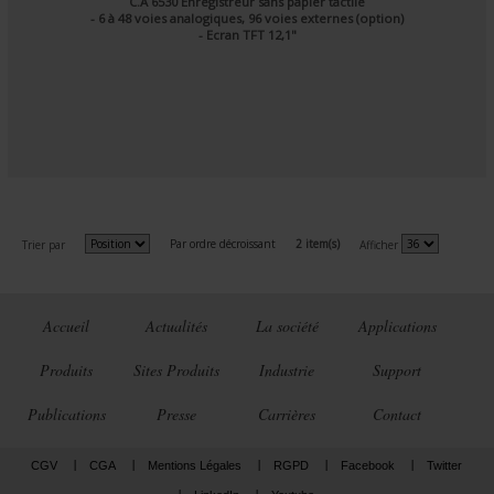
C.A 6530 Enregistreur sans papier tactile
- 6 à 48 voies analogiques, 96 voies externes (option)
- Ecran TFT 12,1"
Par ordre décroissant
2 item(s)
Trier par
Afficher
Accueil
Actualités
La société
Applications
Produits
Sites Produits
Industrie
Support
Publications
Presse
Carrières
Contact
CGV
CGA
Mentions Légales
RGPD
Facebook
Twitter