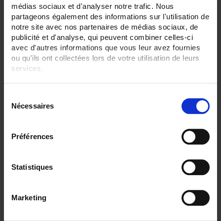
médias sociaux et d'analyser notre trafic. Nous
ENREGISTREUR - Sorties relais:
partageons également des informations sur l'utilisation de
6 sorties
notre site avec nos partenaires de médias sociaux, de
publicité et d'analyse, qui peuvent combiner celles-ci
ENREGISTREUR - Entrées Logiques:
avec d'autres informations que vous leur avez fournies
12 entrées
ou qu'ils ont collectées lors de votre utilisation de leurs
services.
ENREGISTREUR - Sorties analogiques:
12
Pour en savoir plus, veuillez consulter notre
politique de
S
ENREGISTREUR - Communication:
confidentialité
.
Modbus Maître
Nécessaires
é
l
ENREGISTREUR - Montage:
e
En armoire
Préférences
c
TOUT SUPPRIMER
t
i
Statistiques
o
n
Filtrer les produits par critères
Marketing
d
u