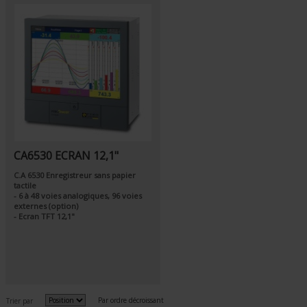
CA6530 ECRAN 12,1"
C.A 6530 Enregistreur sans papier
tactile
- 6 à 48 voies analogiques, 96 voies
externes (option)
- Ecran TFT 12,1"
Par ordre décroissant
Trier par