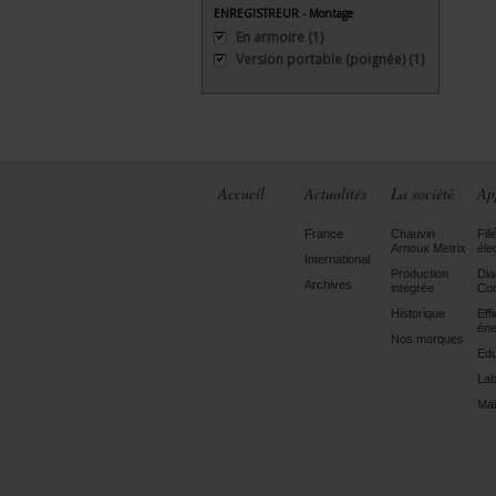
ENREGISTREUR - Montage
En armoire
(1)
Version portable (poignée)
(1)
Accueil
Actualités
La société
Ap
France
Chauvin
Fili
Arnoux Metrix
éle
International
Production
Dia
Archives
intégrée
Con
Historique
Eff
éne
Nos marques
Edu
Lab
Mai