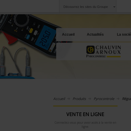
Découvrez les sites du Groupe
Groupe
Sociétés
Chauvin Arnoux
Une offre à votre 
Accueil
Actualités
La socié
Accueil
Produits
Pyrocontrole
Régul
VENTE EN LIGNE
Connectez-vous pour avoir accès à la vente en
ligne.