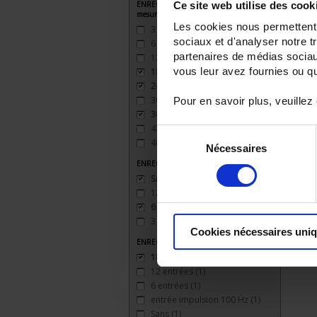
Ce site web utilise des cook
ENREGISTREUR - Nombre de voies de
mesure
Les cookies nous permettent d
3
(1)
sociaux et d'analyser notre t
6
(1)
partenaires de médias sociaux
12
(1)
vous leur avez fournies ou qu'
18
(1)
24
(1)
30
(1)
Pour en savoir plus, veuillez
36
(1)
42
(1)
Sélection
48
(1)
Nécessaires
du
ENREGISTREUR - Sorties relais
consentement
Sans
(1)
12 sorties
(1)
6 sorties
(1)
3 sorties
(1)
Cookies nécessaires uni
ENREGISTREUR - Entrées Logiques
18 entrées
(1)
12 entrées
(1)
6 entrées
(1)
entrée impulsion 100 Hz
(1)
Sans
(1)