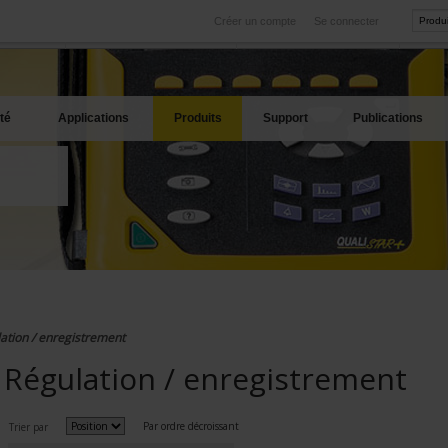
Créer un compte
Se connecter
International
Sites produits
service
Nos filiales à l'étranger
Nos meilleures offres
té
Applications
Produits
Support
Publications
ation / enregistrement
Régulation / enregistrement
Par ordre décroissant
Trier par