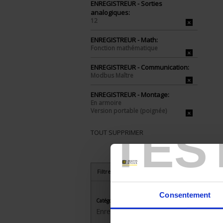
ENREGISTREUR - Sorties
analogiques:
12
ENREGISTREUR - Math:
Fonction mathématique
ENREGISTREUR - Communication:
Modbus Maître
ENREGISTREUR - Montage:
En armoire
Version portable (poignée)
TES
TOUT SUPPRIMER
Filtrer les produits par critères
Consentement
Catégorie
Enregistreurs sans papier