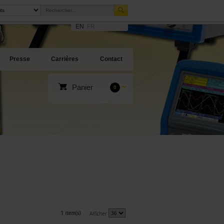
EN
FR
Presse
Carrières
Contact
Panier
0
1 item(s)
Afficher