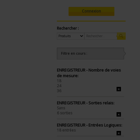
Connexion
Rechercher :
Filtre en cours :
ENREGISTREUR - Nombre de voies
de mesure:
18
24
36
ENREGISTREUR - Sorties relais:
Sans
6 sorties
ENREGISTREUR - Entrées Logiques:
18 entrées