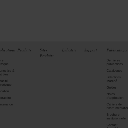
plications
Produits
Sites
Industrie
Support
Publications
Produits
ère
Dernières
ctrique
publications
gnostics &
Catalogues
trôles
Sélections
icacité
Marché
rgétique
Guides
cation
Notes
oratoire
d'application
ntenance
Cahiers de
l'instrumentatio
Brochure
institutionnelle
Contact