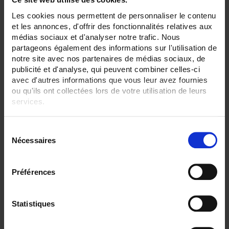
42
Les cookies nous permettent de personnaliser le contenu
ENREGISTREUR - Sorties relais:
et les annonces, d'offrir des fonctionnalités relatives aux
Sans
médias sociaux et d'analyser notre trafic. Nous
6 sorties
partageons également des informations sur l'utilisation de
notre site avec nos partenaires de médias sociaux, de
ENREGISTREUR - Entrées Logiques:
publicité et d'analyse, qui peuvent combiner celles-ci
entrée impulsion 100 Hz
avec d'autres informations que vous leur avez fournies
ENREGISTREUR - Sorties analogiques:
ou qu'ils ont collectées lors de votre utilisation de leurs
12
services.
ENREGISTREUR - Math:
Pour en savoir plus, veuillez consulter notre
politique de
Compteur
S
confidentialité
.
Totalisateur
Nécessaires
é
ENREGISTREUR - Communication:
l
Modbus Maître
e
Préférences
c
ENREGISTREUR - Montage:
En armoire
t
Version portable (poignée)
i
Statistiques
o
TOUT SUPPRIMER
n