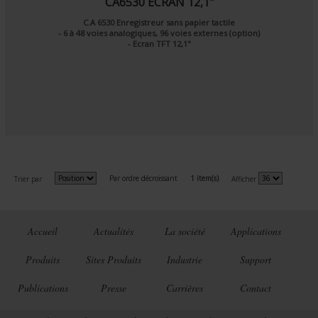
CA6530 ECRAN 12,1"
C.A 6530 Enregistreur sans papier tactile
- 6 à 48 voies analogiques, 96 voies externes (option)
- Ecran TFT 12,1"
Par ordre décroissant
1 item(s)
Trier par
Afficher
Accueil
Actualités
La société
Applications
Produits
Sites Produits
Industrie
Support
Publications
Presse
Carrières
Contact