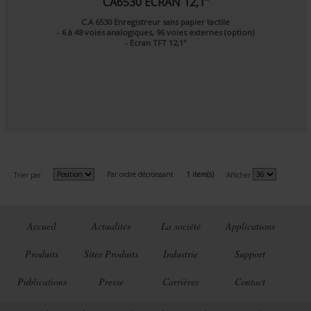
CA6530 ECRAN 12,1"
C.A 6530 Enregistreur sans papier tactile
- 6 à 48 voies analogiques, 96 voies externes (option)
- Ecran TFT 12,1"
Par ordre décroissant
1 item(s)
Trier par
Afficher
Accueil
Actualités
La société
Applications
Produits
Sites Produits
Industrie
Support
Publications
Presse
Carrières
Contact