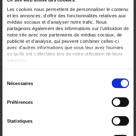
36
42
Les cookies nous permettent de personnaliser le contenu
et les annonces, d'offrir des fonctionnalités relatives aux
ENREGISTREUR - Sorties relais:
médias sociaux et d'analyser notre trafic. Nous
6 sorties
partageons également des informations sur l'utilisation de
notre site avec nos partenaires de médias sociaux, de
ENREGISTREUR - Entrées Logiques:
publicité et d'analyse, qui peuvent combiner celles-ci
entrée impulsion 100 Hz
avec d'autres informations que vous leur avez fournies
ENREGISTREUR - Sorties analogiques:
ou qu'ils ont collectées lors de votre utilisation de leurs
12
services.
ENREGISTREUR - Math:
Pour en savoir plus, veuillez consulter notre
politique de
Compteur
S
confidentialité
.
Totalisateur
Nécessaires
é
ENREGISTREUR - Communication:
l
Modbus Maître
e
Préférences
c
ENREGISTREUR - Montage:
En armoire
t
Version portable (poignée)
i
Statistiques
o
TOUT SUPPRIMER
n