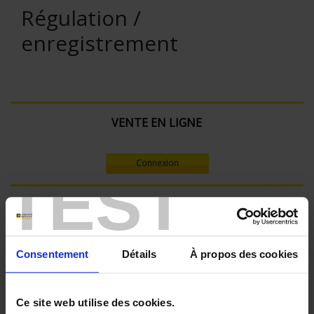
Régulation /
enregistrement
VENTE EN LIGNE
Connexion
TEST
Rechercher :
Consentement
Détails
À propos des cookies
Filtre en cours :
ENREGISTREUR - Nombre de voies de mesure:
Ce site web utilise des cookies.
36