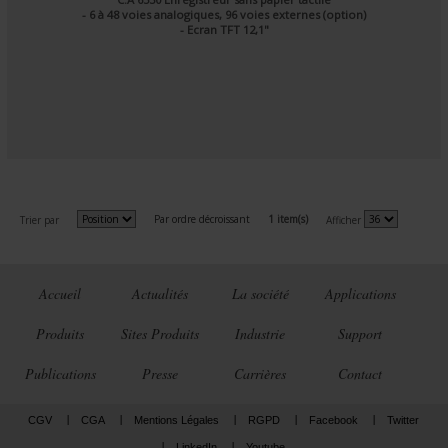
- 6 à 48 voies analogiques, 96 voies externes (option)
- Ecran TFT 12,1"
Par ordre décroissant
1 item(s)
Trier par
Afficher
Accueil
Actualités
La société
Applications
Produits
Sites Produits
Industrie
Support
Publications
Presse
Carrières
Contact
CGV
CGA
Mentions Légales
RGPD
Facebook
Twitter
LinkedIn
Youtube