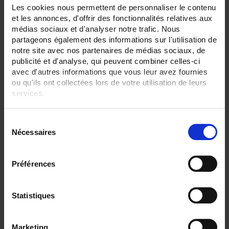
42
Les cookies nous permettent de personnaliser le contenu
et les annonces, d'offrir des fonctionnalités relatives aux
ENREGISTREUR - Sorties relais:
médias sociaux et d'analyser notre trafic. Nous
6 sorties
partageons également des informations sur l'utilisation de
notre site avec nos partenaires de médias sociaux, de
ENREGISTREUR - Entrées Logiques:
publicité et d'analyse, qui peuvent combiner celles-ci
entrée impulsion 100 Hz
avec d'autres informations que vous leur avez fournies
ENREGISTREUR - Sorties analogiques:
ou qu'ils ont collectées lors de votre utilisation de leurs
12
services.
ENREGISTREUR - Math:
Pour en savoir plus, veuillez consulter notre
politique de
Compteur
S
confidentialité
.
Totalisateur
Nécessaires
é
ENREGISTREUR - Communication:
l
Modbus Maître
e
Préférences
c
ENREGISTREUR - Montage:
Version portable (poignée)
t
i
Statistiques
TOUT SUPPRIMER
o
n
Marketing