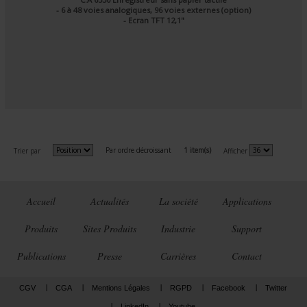
- 6 à 48 voies analogiques, 96 voies externes (option)
- Ecran TFT 12,1"
Par ordre décroissant
1 item(s)
Trier par
Afficher
Accueil
Actualités
La société
Applications
Produits
Sites Produits
Industrie
Support
Publications
Presse
Carrières
Contact
CGV
CGA
Mentions Légales
RGPD
Facebook
Twitter
LinkedIn
Youtube