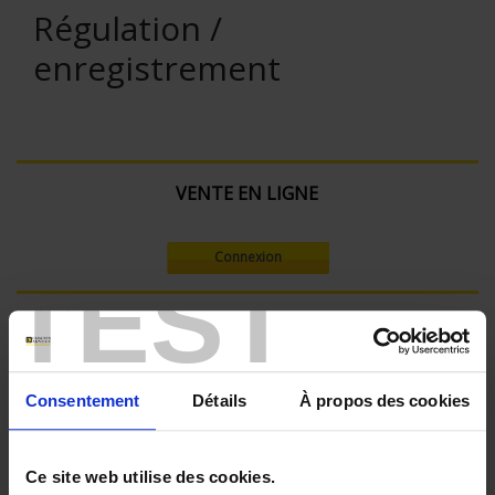
Régulation /
enregistrement
VENTE EN LIGNE
Connexion
TEST
Rechercher :
Consentement
Détails
À propos des cookies
Filtre en cours :
ENREGISTREUR - Nombre de voies de mesure:
Ce site web utilise des cookies.
36