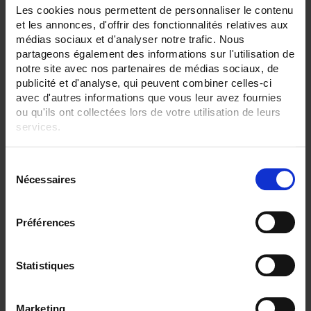
42
Les cookies nous permettent de personnaliser le contenu
et les annonces, d'offrir des fonctionnalités relatives aux
ENREGISTREUR - Sorties relais:
médias sociaux et d'analyser notre trafic. Nous
6 sorties
partageons également des informations sur l'utilisation de
notre site avec nos partenaires de médias sociaux, de
ENREGISTREUR - Entrées Logiques:
publicité et d'analyse, qui peuvent combiner celles-ci
entrée impulsion 100 Hz
avec d'autres informations que vous leur avez fournies
ENREGISTREUR - Sorties analogiques:
ou qu'ils ont collectées lors de votre utilisation de leurs
12
services.
ENREGISTREUR - Math:
Pour en savoir plus, veuillez consulter notre
politique de
Compteur
S
confidentialité
.
Nécessaires
é
ENREGISTREUR - Communication:
Modbus Maître
l
e
Préférences
ENREGISTREUR - Montage:
c
En armoire
Version portable (poignée)
t
i
Statistiques
TOUT SUPPRIMER
o
n
Marketing