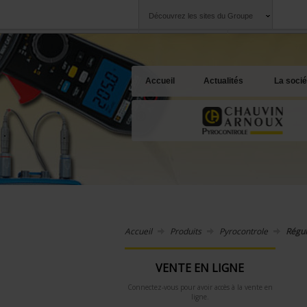
Découvrez les sites du Groupe
Groupe
Sociétés
Chauvin Arnoux
Une offre à votre 
Accueil
Actualités
La socié
Accueil
Produits
Pyrocontrole
Régul
VENTE EN LIGNE
Connectez-vous pour avoir accès à la vente en
ligne.