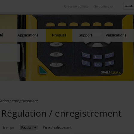
Créer un compte
Se connecter
International
Sites produits
service
Nos filiales à l'étranger
Nos meilleures offres
té
Applications
Produits
Support
Publications
ation / enregistrement
Régulation / enregistrement
Par ordre décroissant
Trier par