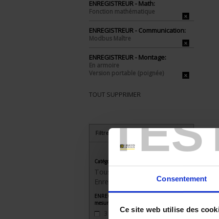
ENREGISTREUR - Math:
Fonction mathématique
ENREGISTREUR - Communication:
Modbus Maître
ENREGISTREUR - Montage:
En armoire
Version portable (poignée)
TOUT SUPPRIMER
TES
Filtrer les produits par critères
Catégorie
Tous les produits
Consentement
Enregistreurs sans papier
ENREGISTREUR - Nombre de voies de
mesure
Ce site web utilise des cook
3
(3)