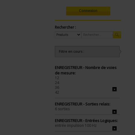
Connexion
Rechercher :
Filtre en cours :
ENREGISTREUR - Nombre de voies
de mesure:
12
24
36
42
ENREGISTREUR - Sorties relais:
6 sorties
ENREGISTREUR - Entrées Logiques:
entrée impulsion 100 Hz