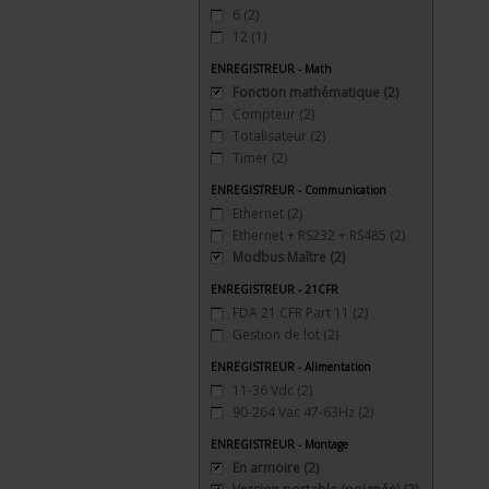
6
(2)
12
(1)
ENREGISTREUR - Math
Fonction mathématique
(2)
Compteur
(2)
Totalisateur
(2)
Timer
(2)
ENREGISTREUR - Communication
Ethernet
(2)
Ethernet + RS232 + RS485
(2)
Modbus Maître
(2)
ENREGISTREUR - 21CFR
FDA 21 CFR Part 11
(2)
Gestion de lot
(2)
ENREGISTREUR - Alimentation
11-36 Vdc
(2)
90-264 Vac 47-63Hz
(2)
ENREGISTREUR - Montage
En armoire
(2)