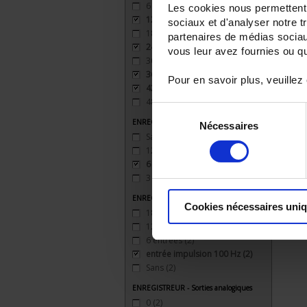
6
(3)
Les cookies nous permettent d
12
(2)
sociaux et d'analyser notre t
18
(2)
partenaires de médias sociaux
24
(2)
vous leur avez fournies ou qu'
30
(1)
36
(1)
Pour en savoir plus, veuillez
42
(1)
48
(1)
Sélection
ENREGISTREUR - Sorties relais
Nécessaires
du
Sans
(2)
consentement
12 sorties
(2)
6 sorties
(2)
3 sorties
(2)
ENREGISTREUR - Entrées Logiques
Cookies nécessaires uni
18 entrées
(1)
12 entrées
(2)
6 entrées
(2)
entrée impulsion 100 Hz
(2)
Sans
(2)
ENREGISTREUR - Sorties analogiques
0
(2)