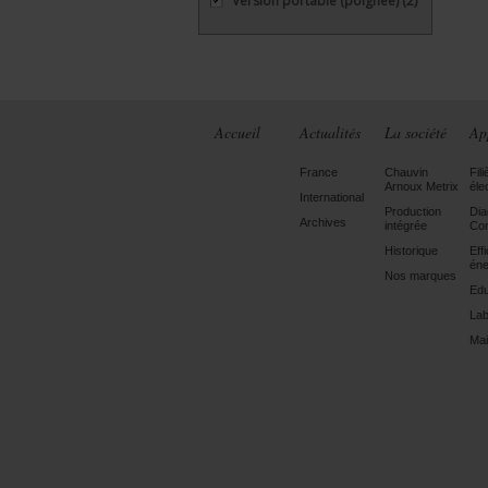
Version portable (poignée)
(2)
Accueil
Actualités
La société
Ap
France
Chauvin
Fili
Arnoux Metrix
éle
International
Production
Dia
Archives
intégrée
Con
Historique
Eff
éne
Nos marques
Edu
Lab
Mai