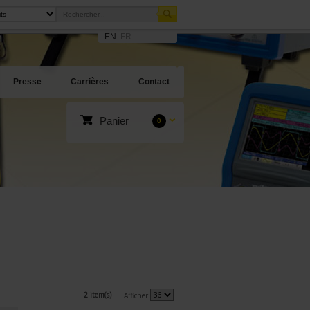
EN
FR
Presse
Carrières
Contact
Panier
0
2 item(s)
Afficher