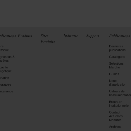
plications
Produits
Sites
Industrie
Support
Publications
Produits
ère
Dernières
ctrique
publications
gnostics &
Catalogues
trôles
Sélections
icacité
Marché
rgétique
Guides
cation
Notes
oratoire
d'application
ntenance
Cahiers de
l'instrumentatio
Brochure
institutionnelle
Contact
Actualités
Mesures
Archives