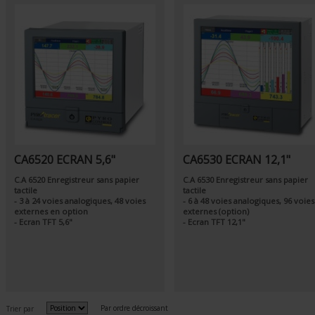
CA6520 ECRAN 5,6"
CA6530 ECRAN 12,1"
C.A 6520 Enregistreur sans papier
C.A 6530 Enregistreur sans papier
tactile
tactile
- 3 à 24 voies analogiques, 48 voies
- 6 à 48 voies analogiques, 96 voies
externes en option
externes (option)
- Ecran TFT 5,6"
- Ecran TFT 12,1"
Par ordre décroissant
Trier par