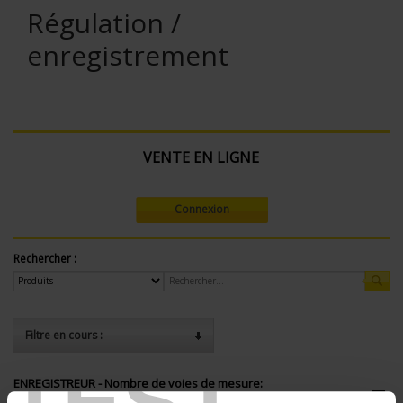
Régulation /
enregistrement
VENTE EN LIGNE
Connexion
Rechercher :
Filtre en cours :
TEST
ENREGISTREUR - Nombre de voies de mesure:
12