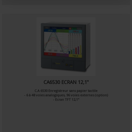
t
CA6530 ECRAN 12,1"
C.A 6530 Enregistreur sans papier tactile
- 6 à 48 voies analogiques, 96 voies externes (option)
- Ecran TFT 12,1"