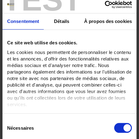
ENREGISTREUR - Sorties relais:
6 sorties
Consentement
Détails
À propos des cookies
ENREGISTREUR - Entrées Logiques:
Sans
Ce site web utilise des cookies.
ENREGISTREUR - Communication:
Modbus Maître
Les cookies nous permettent de personnaliser le contenu
et les annonces, d'offrir des fonctionnalités relatives aux
ENREGISTREUR - Montage:
médias sociaux et d'analyser notre trafic. Nous
En armoire
partageons également des informations sur l'utilisation de
notre site avec nos partenaires de médias sociaux, de
TOUT SUPPRIMER
publicité et d'analyse, qui peuvent combiner celles-ci
avec d'autres informations que vous leur avez fournies
ou qu'ils ont collectées lors de votre utilisation de leurs
Filtrer les produits par critères
services.
Pour en savoir plus, veuillez consulter notre
politique de
S
confidentialité
.
Nécessaires
é
Par ordre décroissant
2 item(s)
Trier par
Afficher
l