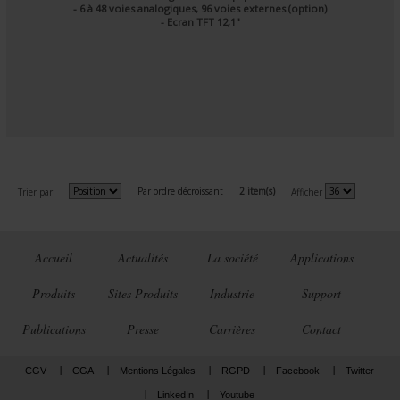
- 6 à 48 voies analogiques, 96 voies externes (option)
- Ecran TFT 12,1"
Par ordre décroissant
2 item(s)
Trier par
Afficher
Accueil
Actualités
La société
Applications
Produits
Sites Produits
Industrie
Support
Publications
Presse
Carrières
Contact
CGV
CGA
Mentions Légales
RGPD
Facebook
Twitter
LinkedIn
Youtube