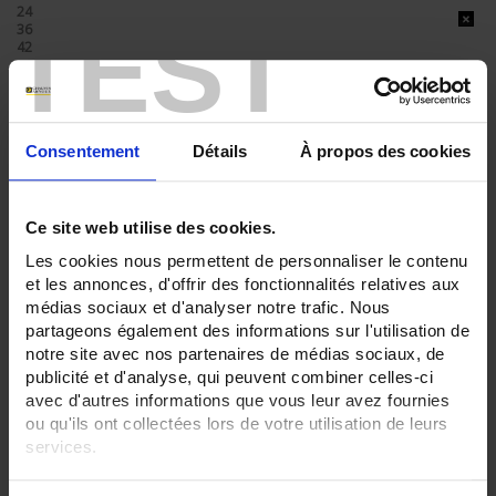
24
TEST
36
42
ENREGISTREUR - Sorties relais:
6 sorties
ENREGISTREUR - Sorties analogiques:
Consentement
Détails
À propos des cookies
0
ENREGISTREUR - Math:
Ce site web utilise des cookies.
Fonction mathématique
Timer
Les cookies nous permettent de personnaliser le contenu
et les annonces, d'offrir des fonctionnalités relatives aux
ENREGISTREUR - Communication:
médias sociaux et d'analyser notre trafic. Nous
Modbus Maître
partageons également des informations sur l'utilisation de
ENREGISTREUR - Montage:
notre site avec nos partenaires de médias sociaux, de
En armoire
publicité et d'analyse, qui peuvent combiner celles-ci
Version portable (poignée)
avec d'autres informations que vous leur avez fournies
ou qu'ils ont collectées lors de votre utilisation de leurs
TOUT SUPPRIMER
services.
Pour en savoir plus, veuillez consulter notre
politique de