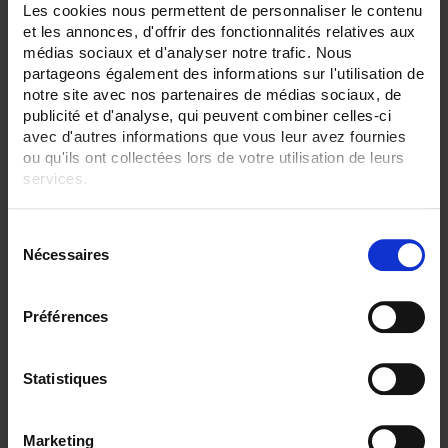
24
Les cookies nous permettent de personnaliser le contenu
36
et les annonces, d'offrir des fonctionnalités relatives aux
médias sociaux et d'analyser notre trafic. Nous
ENREGISTREUR - Sorties relais:
partageons également des informations sur l'utilisation de
Sans
notre site avec nos partenaires de médias sociaux, de
6 sorties
publicité et d'analyse, qui peuvent combiner celles-ci
ENREGISTREUR - Sorties analogiques:
avec d'autres informations que vous leur avez fournies
12
ou qu'ils ont collectées lors de votre utilisation de leurs
services.
ENREGISTREUR - Math:
Fonction mathématique
Pour en savoir plus, veuillez consulter notre
politique de
Timer
S
confidentialité
.
Nécessaires
é
ENREGISTREUR - Communication:
Modbus Maître
l
e
ENREGISTREUR - Montage:
Préférences
c
En armoire
Version portable (poignée)
t
i
Statistiques
TOUT SUPPRIMER
o
n
Marketing