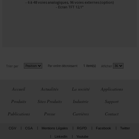
- 6 à 48 voies analogiques, 96 voies externes (option)
- Ecran TFT 12,1"
Par ordre décroissant
1 item(s)
Trier par
Afficher
Accueil
Actualités
La société
Applications
Produits
Sites Produits
Industrie
Support
Publications
Presse
Carrières
Contact
CGV
CGA
Mentions Légales
RGPD
Facebook
Twitter
LinkedIn
Youtube