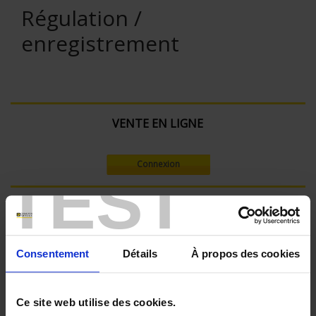
Régulation /
enregistrement
VENTE EN LIGNE
Connexion
TEST
Rechercher :
Consentement
Détails
À propos des cookies
Filtre en cours :
ENREGISTREUR - Nombre de voies de mesure:
Ce site web utilise des cookies.
18