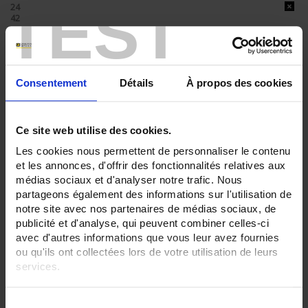
TEST
24
42
ENREGISTREUR - Sorties relais:
6 sorties
ENREGISTREUR - Sorties analogiques:
Consentement
Détails
À propos des cookies
0
ENREGISTREUR - Math:
Ce site web utilise des cookies.
Fonction mathématique
Les cookies nous permettent de personnaliser le contenu
ENREGISTREUR - Communication:
et les annonces, d'offrir des fonctionnalités relatives aux
Modbus Maître
médias sociaux et d'analyser notre trafic. Nous
partageons également des informations sur l'utilisation de
ENREGISTREUR - Montage:
En armoire
notre site avec nos partenaires de médias sociaux, de
Version portable (poignée)
publicité et d'analyse, qui peuvent combiner celles-ci
avec d'autres informations que vous leur avez fournies
TOUT SUPPRIMER
ou qu'ils ont collectées lors de votre utilisation de leurs
services.
Pour en savoir plus, veuillez consulter notre
politique de
Filtrer les produits par critères
S