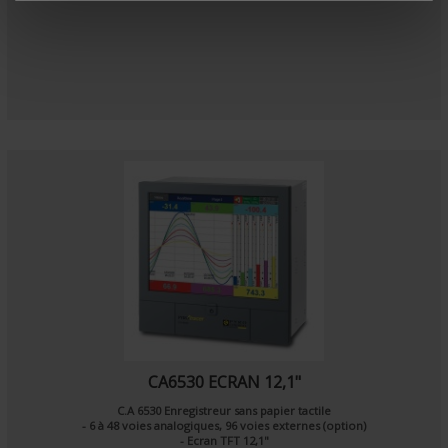
m
e
n
t
CA6530 ECRAN 12,1"
C.A 6530 Enregistreur sans papier tactile
- 6 à 48 voies analogiques, 96 voies externes (option)
- Ecran TFT 12,1"