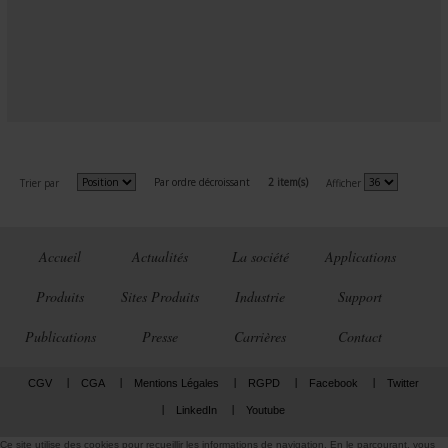
Par ordre décroissant
2 item(s)
Trier par
Afficher
Accueil
Actualités
La société
Applications
Produits
Sites Produits
Industrie
Support
Publications
Presse
Carrières
Contact
CGV
CGA
Mentions Légales
RGPD
Facebook
Twitter
LinkedIn
Youtube
Ce site utilise des cookies pour recueillir les informations de navigation. En le parcourant, vous