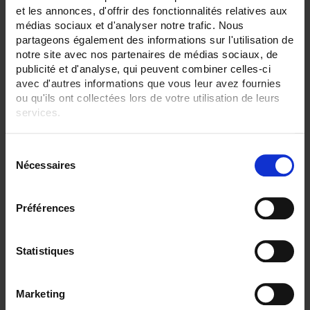
24
et les annonces, d'offrir des fonctionnalités relatives aux
médias sociaux et d'analyser notre trafic. Nous
ENREGISTREUR - Sorties relais:
partageons également des informations sur l'utilisation de
Sans
notre site avec nos partenaires de médias sociaux, de
6 sorties
publicité et d'analyse, qui peuvent combiner celles-ci
ENREGISTREUR - Sorties analogiques:
avec d'autres informations que vous leur avez fournies
12
ou qu'ils ont collectées lors de votre utilisation de leurs
services.
ENREGISTREUR - Math:
Fonction mathématique
Pour en savoir plus, veuillez consulter notre
politique de
S
confidentialité
.
ENREGISTREUR - Communication:
Nécessaires
é
Modbus Maître
l
ENREGISTREUR - Montage:
e
Préférences
En armoire
c
Version portable (poignée)
t
TOUT SUPPRIMER
i
Statistiques
o
n
Marketing
d
Filtrer les produits par critères