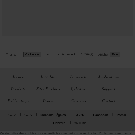
Par ordre décroissant
1 item(s)
Trier par
Afficher
Accueil
Actualités
La société
Applications
Produits
Sites Produits
Industrie
Support
Publications
Presse
Carrières
Contact
CGV
CGA
Mentions Légales
RGPD
Facebook
Twitter
LinkedIn
Youtube
Ce site utilise des cookies pour recueillir les informations de navigation. En le parcourant, vous