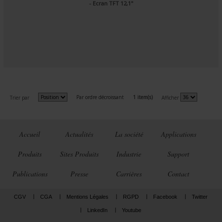
- Ecran TFT 12,1"
Par ordre décroissant
1 item(s)
Trier par
Afficher
Accueil
Actualités
La société
Applications
Produits
Sites Produits
Industrie
Support
Publications
Presse
Carrières
Contact
CGV
CGA
Mentions Légales
RGPD
Facebook
Twitter
LinkedIn
Youtube