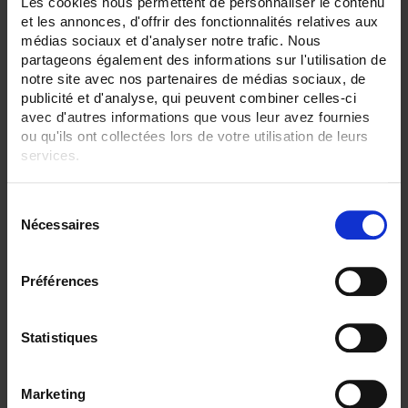
Les cookies nous permettent de personnaliser le contenu
24
et les annonces, d'offrir des fonctionnalités relatives aux
36
médias sociaux et d'analyser notre trafic. Nous
ENREGISTREUR - Sorties relais:
partageons également des informations sur l'utilisation de
Sans
notre site avec nos partenaires de médias sociaux, de
6 sorties
publicité et d'analyse, qui peuvent combiner celles-ci
avec d'autres informations que vous leur avez fournies
ENREGISTREUR - Sorties analogiques:
ou qu'ils ont collectées lors de votre utilisation de leurs
12
services.
ENREGISTREUR - Math:
Fonction mathématique
Pour en savoir plus, veuillez consulter notre
politique de
S
confidentialité
.
ENREGISTREUR - Communication:
Nécessaires
é
Modbus Maître
l
e
ENREGISTREUR - Montage:
Préférences
En armoire
c
Version portable (poignée)
t
i
Statistiques
TOUT SUPPRIMER
o
n
Marketing
d