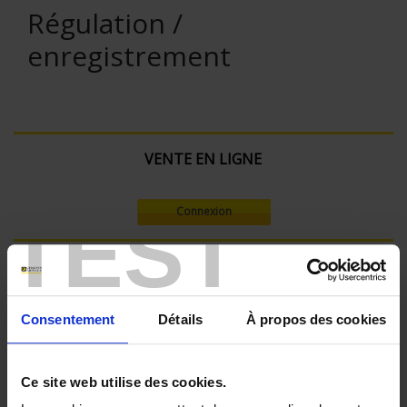
Régulation /
enregistrement
VENTE EN LIGNE
Connexion
TEST
Rechercher :
Consentement
Détails
À propos des cookies
Filtre en cours :
Ce site web utilise des cookies.
ENREGISTREUR - Nombre de voies de mesure:
18