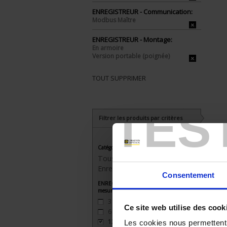
ENREGISTREUR - Communication:
Modbus Maître
ENREGISTREUR - Montage:
En armoire
Version portable (poignée)
TOUT SUPPRIMER
TES
Filtrer les produits par critères
Catégorie
Tous les produits
Enregistreurs sans papier
Consentement
ENREGISTREUR - Nombre de voies de
mesure
3
(3)
Ce site web utilise des cook
6
(3)
12
(2)
Les cookies nous permettent d