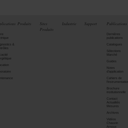
plications
Produits
Sites
Industrie
Support
Publications
Produits
ère
Dernières
ctrique
publications
gnostics &
Catalogues
trôles
Sélections
icacité
Marché
rgétique
Guides
cation
Notes
oratoire
d'application
ntenance
Cahiers de
l'instrumentatio
Brochure
institutionnelle
Contact
Actualités
Mesures
Archives
Vidéos
Chauvin
Arnoux