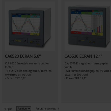
CA6520 ECRAN 5,6"
CA6530 ECRAN 12,1"
C.A 6520 Enregistreur sans papier
C.A 6530 Enregistreur sans papier
tactile
tactile
- 3 à 24 voies analogiques, 48 voies
- 6 à 48 voies analogiques, 96 voies
externes en option
externes (option)
- Ecran TFT 5,6"
- Ecran TFT 12,1"
Par ordre décroissant
Trier par