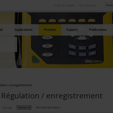
Créer un compte
Se connecter
International
Sites produits
service
Nos filiales à l'étranger
Nos meilleures offres
té
Applications
Produits
Support
Publications
ation / enregistrement
Régulation / enregistrement
Par ordre décroissant
Trier par