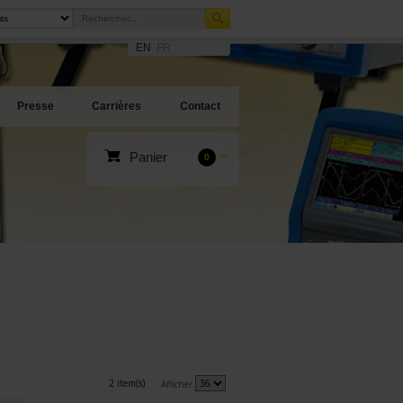
EN
FR
Presse
Carrières
Contact
Panier
0
2 item(s)
Afficher