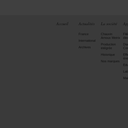
Accueil
Actualités
La société
Ap
France
Chauvin
Fili
Arnoux Metrix
éle
International
Production
Dia
Archives
intégrée
Con
Historique
Eff
éne
Nos marques
Edu
Lab
Mai