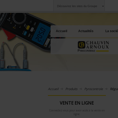
Découvrez les sites du Groupe
Groupe
Sociétés
Chauvin Arnoux
Une offre à votre 
Accueil
Actualités
La socié
Accueil
Produits
Pyrocontrole
Régul
VENTE EN LIGNE
Connectez-vous pour avoir accès à la vente en
ligne.